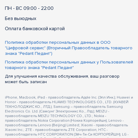
ПН - ВС 09:00 - 22:00
Без выходных
Оплата банковской картой
Политика обработки персональных данных в ООО
"Цифровой сервис" (Вторичный Правообладатель товарного
знака "Pedant Педант")
Политика обработки персональных данных у Пользователей
товарного знака "Pedant Педант"
Для улучшения качества обслуживания, ваш разговор
может быть записан
iPhone, Macbook, iPad - правообладатель Apple Inc. (Эпл Инк.); Huawei и
Honor - правообладатель HUAWEI TECHNOLOGIES CO., LTD. (ХУАВЕЙ
ТЕКНОЛОДЖИС КО., ЛТД.); Samsung – правообладатель Samsung
Electronics Co. Ltd. (Самсунг Электроникс Ко., Лтд.); MEIZU -
правообладатель MEIZU TECHNOLOGY CO., LTD.; Nokia -
правообладатель Nokia Corporation (Нокиа Корпорейшн); Lenovo -
правообладатель Lenovo (Beijing) Limited; Xiaomi - правообладатель
Xiaomi Inc.; ZTE - правообладатель ZTE Corporation; HTC -
правообладатель HTC CORPORATION (Эйч-Ти-Си КОРПОРЕЙШН); LG -