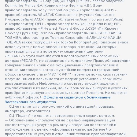
правообладатель LG Corp. (ЭлДжи Корп.); Philips - правообладатель
Koninklijke Philips N.V. (Конинклийке Филипс Н.В.); Sony -
правообладатель Sony Corporation (Сони Корпорейшн); ASUS -
правообладатель ASUSTeK Computer Inc. (Асустек Компьютер
Инкорпорейшн); ACER - правообладатель Acer Incorporated (Эйсер
Инкорпорейтед); DELL - правообладатель Dell Inc.(Делл Инк.); HP -
правообладатель HP Hewlett-Packard Group LLC (ЭйчПи Хьюлетт
Паккард Груп ЛЛК); Toshiba - правообладатель KABUSHIKI KAISHA
TOSHIBA, also trading as Toshiba Corporation (КАБУШИКИ КАЙША
ТОШИБА также торгующая как Тосиба Корпорейшн). Товарные знаки
используется с целью описания товара, в отношении которых
производятся услуги по ремонту сервисными центрами
«PEDANT».Услуги оказываются в неавторизованных сервисных
центрах «PEDANT», не связанными с компаниями Правообладателями
товарных знаков и/или с ее официальными представителями в
отношении товаров, которые уже были введены в гражданский
оборот в смысле статьи 1487 ГК РФ ** - время ремонта, срок гарантии
могут меняться в зависимости от модели устройства и сложности
проводимых работ Информация о соответствующих моделях и
комплектациях и их наличии, ценах, возможных выгодах и условиях
приобретения доступна в сервисных центрах Pedant.ru. Не является
публичной офертой.
Оферта на сервисное обслуживание
Застрахованного имущества
— СЦ не является уполномоченной организацией продавца,
импортера, изготовителя.
— СЦ "Педант" не является авторизованным сервис центром.
— Обозначение используется не с целью индивидуализации
соответствующих услуг по ремонту и введения посетителей в
заблуждение, а с целью информирования потребителей о
предоставляемых услугах в отношении техники правообладателей.