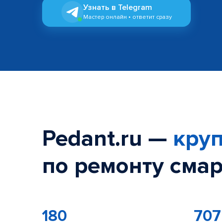
Узнать в Telegram
Мастер онлайн • ответит сразу
Pedant.ru —
круп
по ремонту смар
180
707