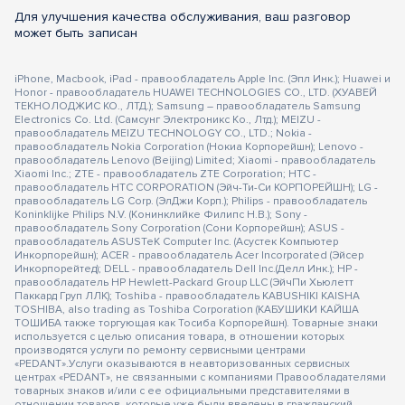
Для улучшения качества обслуживания, ваш разговор
может быть записан
iPhone, Macbook, iPad - правообладатель Apple Inc. (Эпл Инк.); Huawei и
Honor - правообладатель HUAWEI TECHNOLOGIES CO., LTD. (ХУАВЕЙ
ТЕКНОЛОДЖИС КО., ЛТД.); Samsung – правообладатель Samsung
Electronics Co. Ltd. (Самсунг Электроникс Ко., Лтд.); MEIZU -
правообладатель MEIZU TECHNOLOGY CO., LTD.; Nokia -
правообладатель Nokia Corporation (Нокиа Корпорейшн); Lenovo -
правообладатель Lenovo (Beijing) Limited; Xiaomi - правообладатель
Xiaomi Inc.; ZTE - правообладатель ZTE Corporation; HTC -
правообладатель HTC CORPORATION (Эйч-Ти-Си КОРПОРЕЙШН); LG -
правообладатель LG Corp. (ЭлДжи Корп.); Philips - правообладатель
Koninklijke Philips N.V. (Конинклийке Филипс Н.В.); Sony -
правообладатель Sony Corporation (Сони Корпорейшн); ASUS -
правообладатель ASUSTeK Computer Inc. (Асустек Компьютер
Инкорпорейшн); ACER - правообладатель Acer Incorporated (Эйсер
Инкорпорейтед); DELL - правообладатель Dell Inc.(Делл Инк.); HP -
правообладатель HP Hewlett-Packard Group LLC (ЭйчПи Хьюлетт
Паккард Груп ЛЛК); Toshiba - правообладатель KABUSHIKI KAISHA
TOSHIBA, also trading as Toshiba Corporation (КАБУШИКИ КАЙША
ТОШИБА также торгующая как Тосиба Корпорейшн). Товарные знаки
используется с целью описания товара, в отношении которых
производятся услуги по ремонту сервисными центрами
«PEDANT».Услуги оказываются в неавторизованных сервисных
центрах «PEDANT», не связанными с компаниями Правообладателями
товарных знаков и/или с ее официальными представителями в
отношении товаров, которые уже были введены в гражданский