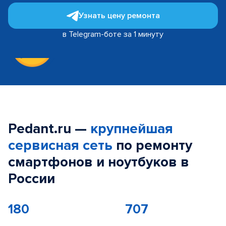
Узнать цену ремонта
в Telegram-боте за 1 минуту
Pedant.ru —
крупнейшая
сервисная сеть
по ремонту
смартфонов и ноутбуков в
России
180
707