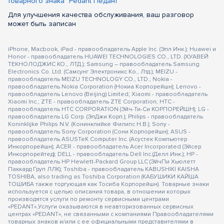
товарного знака "Pedant Педант"
Для улучшения качества обслуживания, ваш разговор
может быть записан
iPhone, Macbook, iPad - правообладатель Apple Inc. (Эпл Инк.); Huawei и
Honor - правообладатель HUAWEI TECHNOLOGIES CO., LTD. (ХУАВЕЙ
ТЕКНОЛОДЖИС КО., ЛТД.); Samsung – правообладатель Samsung
Electronics Co. Ltd. (Самсунг Электроникс Ко., Лтд.); MEIZU -
правообладатель MEIZU TECHNOLOGY CO., LTD.; Nokia -
правообладатель Nokia Corporation (Нокиа Корпорейшн); Lenovo -
правообладатель Lenovo (Beijing) Limited; Xiaomi - правообладатель
Xiaomi Inc.; ZTE - правообладатель ZTE Corporation; HTC -
правообладатель HTC CORPORATION (Эйч-Ти-Си КОРПОРЕЙШН); LG -
правообладатель LG Corp. (ЭлДжи Корп.); Philips - правообладатель
Koninklijke Philips N.V. (Конинклийке Филипс Н.В.); Sony -
правообладатель Sony Corporation (Сони Корпорейшн); ASUS -
правообладатель ASUSTeK Computer Inc. (Асустек Компьютер
Инкорпорейшн); ACER - правообладатель Acer Incorporated (Эйсер
Инкорпорейтед); DELL - правообладатель Dell Inc.(Делл Инк.); HP -
правообладатель HP Hewlett-Packard Group LLC (ЭйчПи Хьюлетт
Паккард Груп ЛЛК); Toshiba - правообладатель KABUSHIKI KAISHA
TOSHIBA, also trading as Toshiba Corporation (КАБУШИКИ КАЙША
ТОШИБА также торгующая как Тосиба Корпорейшн). Товарные знаки
используется с целью описания товара, в отношении которых
производятся услуги по ремонту сервисными центрами
«PEDANT».Услуги оказываются в неавторизованных сервисных
центрах «PEDANT», не связанными с компаниями Правообладателями
товарных знаков и/или с ее официальными представителями в