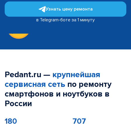
Узнать цену ремонта
в Telegram-боте за 1 минуту
Pedant.ru —
крупнейшая
сервисная сеть
по ремонту
смартфонов и ноутбуков в
России
180
707