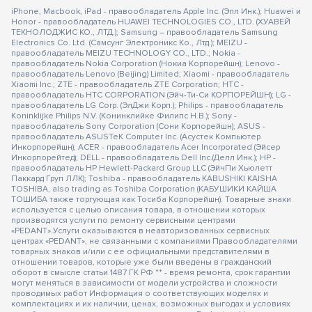
iPhone, Macbook, iPad - правообладатель Apple Inc. (Эпл Инк.); Huawei и
Honor - правообладатель HUAWEI TECHNOLOGIES CO., LTD. (ХУАВЕЙ
ТЕКНОЛОДЖИС КО., ЛТД.); Samsung – правообладатель Samsung
Electronics Co. Ltd. (Самсунг Электроникс Ко., Лтд.); MEIZU -
правообладатель MEIZU TECHNOLOGY CO., LTD.; Nokia -
правообладатель Nokia Corporation (Нокиа Корпорейшн); Lenovo -
правообладатель Lenovo (Beijing) Limited; Xiaomi - правообладатель
Xiaomi Inc.; ZTE - правообладатель ZTE Corporation; HTC -
правообладатель HTC CORPORATION (Эйч-Ти-Си КОРПОРЕЙШН); LG -
правообладатель LG Corp. (ЭлДжи Корп.); Philips - правообладатель
Koninklijke Philips N.V. (Конинклийке Филипс Н.В.); Sony -
правообладатель Sony Corporation (Сони Корпорейшн); ASUS -
правообладатель ASUSTeK Computer Inc. (Асустек Компьютер
Инкорпорейшн); ACER - правообладатель Acer Incorporated (Эйсер
Инкорпорейтед); DELL - правообладатель Dell Inc.(Делл Инк.); HP -
правообладатель HP Hewlett-Packard Group LLC (ЭйчПи Хьюлетт
Паккард Груп ЛЛК); Toshiba - правообладатель KABUSHIKI KAISHA
TOSHIBA, also trading as Toshiba Corporation (КАБУШИКИ КАЙША
ТОШИБА также торгующая как Тосиба Корпорейшн). Товарные знаки
используется с целью описания товара, в отношении которых
производятся услуги по ремонту сервисными центрами
«PEDANT».Услуги оказываются в неавторизованных сервисных
центрах «PEDANT», не связанными с компаниями Правообладателями
товарных знаков и/или с ее официальными представителями в
отношении товаров, которые уже были введены в гражданский
оборот в смысле статьи 1487 ГК РФ ** - время ремонта, срок гарантии
могут меняться в зависимости от модели устройства и сложности
проводимых работ Информация о соответствующих моделях и
комплектациях и их наличии, ценах, возможных выгодах и условиях