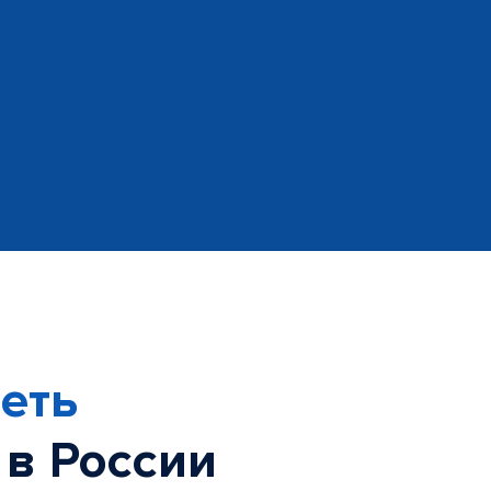
еть
 в России