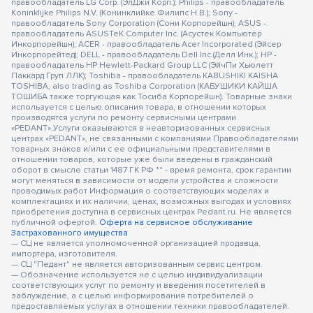
правообладатель LG Corp. (ЭлДжи Корп.); Philips - правообладатель
Koninklijke Philips N.V. (Конинклийке Филипс Н.В.); Sony -
правообладатель Sony Corporation (Сони Корпорейшн); ASUS -
правообладатель ASUSTeK Computer Inc. (Асустек Компьютер
Инкорпорейшн); ACER - правообладатель Acer Incorporated (Эйсер
Инкорпорейтед); DELL - правообладатель Dell Inc.(Делл Инк.); HP -
правообладатель HP Hewlett-Packard Group LLC (ЭйчПи Хьюлетт
Паккард Груп ЛЛК); Toshiba - правообладатель KABUSHIKI KAISHA
TOSHIBA, also trading as Toshiba Corporation (КАБУШИКИ КАЙША
ТОШИБА также торгующая как Тосиба Корпорейшн). Товарные знаки
используется с целью описания товара, в отношении которых
производятся услуги по ремонту сервисными центрами
«PEDANT».Услуги оказываются в неавторизованных сервисных
центрах «PEDANT», не связанными с компаниями Правообладателями
товарных знаков и/или с ее официальными представителями в
отношении товаров, которые уже были введены в гражданский
оборот в смысле статьи 1487 ГК РФ ** - время ремонта, срок гарантии
могут меняться в зависимости от модели устройства и сложности
проводимых работ Информация о соответствующих моделях и
комплектациях и их наличии, ценах, возможных выгодах и условиях
приобретения доступна в сервисных центрах Pedant.ru. Не является
публичной офертой.
Оферта на сервисное обслуживание
Застрахованного имущества
— СЦ не является уполномоченной организацией продавца,
импортера, изготовителя.
— СЦ "Педант" не является авторизованным сервис центром.
— Обозначение используется не с целью индивидуализации
соответствующих услуг по ремонту и введения посетителей в
заблуждение, а с целью информирования потребителей о
предоставляемых услугах в отношении техники правообладателей.