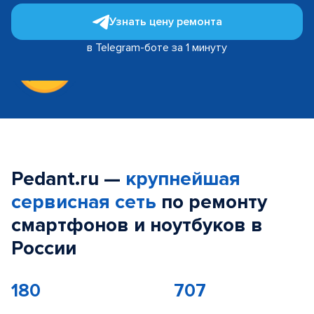
Узнать цену ремонта
в Telegram-боте за 1 минуту
Pedant.ru —
крупнейшая
сервисная сеть
по ремонту
смартфонов и ноутбуков в
России
180
707