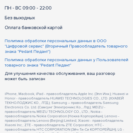
ПН - ВС 09:00 - 22:00
Без выходных
Оплата банковской картой
Политика обработки персональных данных в ООО
"Цифровой сервис" (Вторичный Правообладатель товарного
знака "Pedant Педант")
Политика обработки персональных данных у Пользователей
товарного знака "Pedant Педант"
Для улучшения качества обслуживания, ваш разговор
может быть записан
iPhone, Macbook, iPad - правообладатель Apple Inc. (Эпл Инк.); Huawei и
Honor - правообладатель HUAWEI TECHNOLOGIES CO., LTD. (ХУАВЕЙ
ТЕКНОЛОДЖИС КО., ЛТД.); Samsung – правообладатель Samsung
Electronics Co. Ltd. (Самсунг Электроникс Ко., Лтд.); MEIZU -
правообладатель MEIZU TECHNOLOGY CO., LTD.; Nokia -
правообладатель Nokia Corporation (Нокиа Корпорейшн); Lenovo -
правообладатель Lenovo (Beijing) Limited; Xiaomi - правообладатель
Xiaomi Inc.; ZTE - правообладатель ZTE Corporation; HTC -
правообладатель HTC CORPORATION (Эйч-Ти-Си КОРПОРЕЙШН); LG -