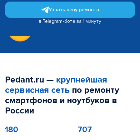
Узнать цену ремонта
в Telegram-боте за 1 минуту
Pedant.ru —
крупнейшая
сервисная сеть
по ремонту
смартфонов и ноутбуков в
России
180
707