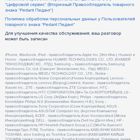
"Цифровой сервис" (Вторичный Правообладатель товарного
знака "Pedant Педант")
Политика обработки персональных данных у Пользователей
товарного знака "Pedant Педант"
Для улучшения качества обслуживания, ваш разговор
может быть записан
iPhone, Macbook, iPad - правообладатель Apple Inc. (Эпл Инк.); Huawei и
Honor - правообладатель HUAWEI TECHNOLOGIES CO., LTD. (ХУАВЕЙ
ТЕКНОЛОДЖИС КО., ЛТД.); Samsung – правообладатель Samsung
Electronics Co. Ltd. (Самсунг Электроникс Ко., Лтд.); MEIZU -
правообладатель MEIZU TECHNOLOGY CO., LTD.; Nokia -
правообладатель Nokia Corporation (Нокиа Корпорейшн); Lenovo -
правообладатель Lenovo (Beijing) Limited; Xiaomi - правообладатель
Xiaomi Inc.; ZTE - правообладатель ZTE Corporation; HTC -
правообладатель HTC CORPORATION (Эйч-Ти-Си КОРПОРЕЙШН); LG -
правообладатель LG Corp. (ЭлДжи Корп.); Philips - правообладатель
Koninklijke Philips N.V. (Конинклийке Филипс Н.В.); Sony -
правообладатель Sony Corporation (Сони Корпорейшн); ASUS -
правообладатель ASUSTeK Computer Inc. (Асустек Компьютер
Инкорпорейшн); ACER - правообладатель Acer Incorporated (Эйсер
Инкорпорейтед); DELL - правообладатель Dell Inc.(Делл Инк.); HP -
правообладатель HP Hewlett-Packard Group LLC (ЭйчПи Хьюлетт
Паккард Груп ЛЛК); Toshiba - правообладатель KABUSHIKI KAISHA
TOSHIBA, also trading as Toshiba Corporation (КАБУШИКИ КАЙША
ТОШИБА также торгующая как Тосиба Корпорейшн). Товарные знаки