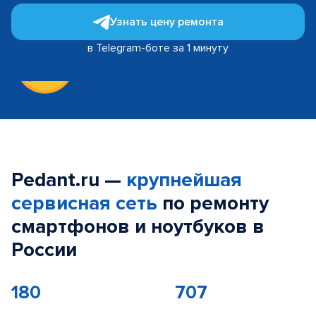
Узнать цену ремонта
в Telegram-боте за 1 минуту
Pedant.ru —
крупнейшая
сервисная сеть
по ремонту
смартфонов и ноутбуков в
России
180
707