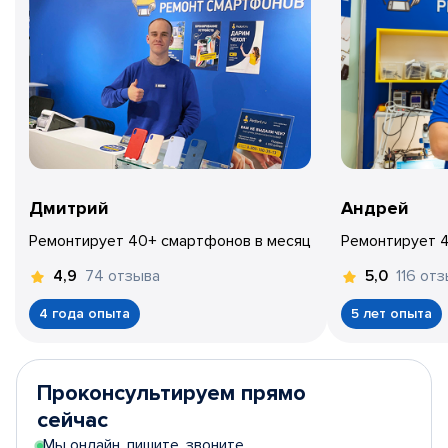
Дмитрий
Андрей
Ремонтирует 40+ смартфонов в месяц
Ремонтирует 
74 отзыва
116 от
4,9
5,0
4 года опыта
5 лет опыта
Проконсультируем прямо
сейчас
Мы онлайн, пишите, звоните