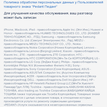
Политика обработки персональных данных у Пользователей
товарного знака "Pedant Педант"
Для улучшения качества обслуживания, ваш разговор
может быть записан
iPhone, Macbook, iPad - правообладатель Apple Inc. (Эпл Инк.); Huawei и
Honor - правообладатель HUAWEI TECHNOLOGIES CO., LTD. (ХУАВЕЙ
ТЕКНОЛОДЖИС КО., ЛТД.); Samsung – правообладатель Samsung
Electronics Co. Ltd. (Самсунг Электроникс Ко., Лтд.); MEIZU -
правообладатель MEIZU TECHNOLOGY CO., LTD.; Nokia -
правообладатель Nokia Corporation (Нокиа Корпорейшн); Lenovo -
правообладатель Lenovo (Beijing) Limited; Xiaomi - правообладатель
Xiaomi Inc.; ZTE - правообладатель ZTE Corporation; HTC -
правообладатель HTC CORPORATION (Эйч-Ти-Си КОРПОРЕЙШН); LG -
правообладатель LG Corp. (ЭлДжи Корп.); Philips - правообладатель
Koninklijke Philips N.V. (Конинклийке Филипс Н.В.); Sony -
правообладатель Sony Corporation (Сони Корпорейшн); ASUS -
правообладатель ASUSTeK Computer Inc. (Асустек Компьютер
Инкорпорейшн); ACER - правообладатель Acer Incorporated (Эйсер
Инкорпорейтед); DELL - правообладатель Dell Inc.(Делл Инк.); HP -
правообладатель HP Hewlett-Packard Group LLC (ЭйчПи Хьюлетт
Паккард Груп ЛЛК); Toshiba - правообладатель KABUSHIKI KAISHA
TOSHIBA, also trading as Toshiba Corporation (КАБУШИКИ КАЙША
ТОШИБА также торгующая как Тосиба Корпорейшн). Товарные знаки
используется с целью описания товара, в отношении которых
производятся услуги по ремонту сервисными центрами
«PEDANT».Услуги оказываются в неавторизованных сервисных