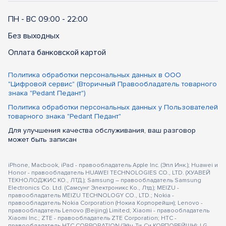
ПН - ВС 09:00 - 22:00
Без выходных
Оплата банковской картой
Политика обработки персональных данных в ООО
"Цифровой сервис" (Вторичный Правообладатель товарного
знака "Pedant Педант")
Политика обработки персональных данных у Пользователей
товарного знака "Pedant Педант"
Для улучшения качества обслуживания, ваш разговор
может быть записан
iPhone, Macbook, iPad - правообладатель Apple Inc. (Эпл Инк.); Huawei и
Honor - правообладатель HUAWEI TECHNOLOGIES CO., LTD. (ХУАВЕЙ
ТЕКНОЛОДЖИС КО., ЛТД.); Samsung – правообладатель Samsung
Electronics Co. Ltd. (Самсунг Электроникс Ко., Лтд.); MEIZU -
правообладатель MEIZU TECHNOLOGY CO., LTD.; Nokia -
правообладатель Nokia Corporation (Нокиа Корпорейшн); Lenovo -
правообладатель Lenovo (Beijing) Limited; Xiaomi - правообладатель
Xiaomi Inc.; ZTE - правообладатель ZTE Corporation; HTC -
правообладатель HTC CORPORATION (Эйч-Ти-Си КОРПОРЕЙШН); LG -