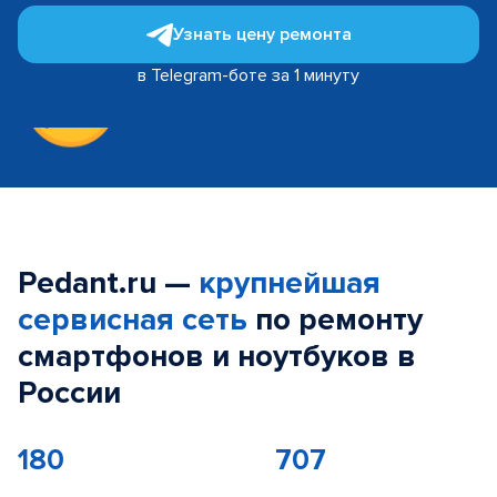
Узнать цену ремонта
в Telegram-боте за 1 минуту
Pedant.ru —
крупнейшая
сервисная сеть
по ремонту
смартфонов и ноутбуков в
России
180
707