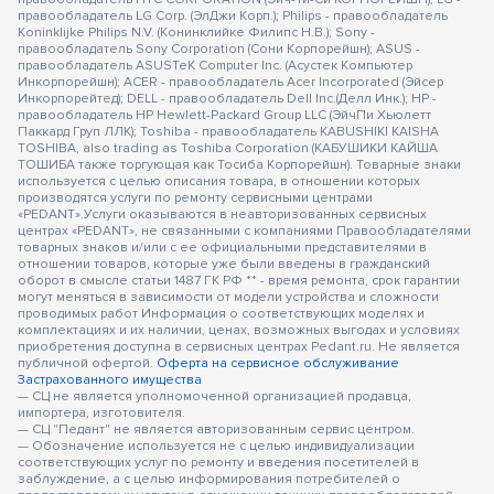
правообладатель LG Corp. (ЭлДжи Корп.); Philips - правообладатель
Koninklijke Philips N.V. (Конинклийке Филипс Н.В.); Sony -
правообладатель Sony Corporation (Сони Корпорейшн); ASUS -
правообладатель ASUSTeK Computer Inc. (Асустек Компьютер
Инкорпорейшн); ACER - правообладатель Acer Incorporated (Эйсер
Инкорпорейтед); DELL - правообладатель Dell Inc.(Делл Инк.); HP -
правообладатель HP Hewlett-Packard Group LLC (ЭйчПи Хьюлетт
Паккард Груп ЛЛК); Toshiba - правообладатель KABUSHIKI KAISHA
TOSHIBA, also trading as Toshiba Corporation (КАБУШИКИ КАЙША
ТОШИБА также торгующая как Тосиба Корпорейшн). Товарные знаки
используется с целью описания товара, в отношении которых
производятся услуги по ремонту сервисными центрами
«PEDANT».Услуги оказываются в неавторизованных сервисных
центрах «PEDANT», не связанными с компаниями Правообладателями
товарных знаков и/или с ее официальными представителями в
отношении товаров, которые уже были введены в гражданский
оборот в смысле статьи 1487 ГК РФ ** - время ремонта, срок гарантии
могут меняться в зависимости от модели устройства и сложности
проводимых работ Информация о соответствующих моделях и
комплектациях и их наличии, ценах, возможных выгодах и условиях
приобретения доступна в сервисных центрах Pedant.ru. Не является
публичной офертой.
Оферта на сервисное обслуживание
Застрахованного имущества
— СЦ не является уполномоченной организацией продавца,
импортера, изготовителя.
— СЦ "Педант" не является авторизованным сервис центром.
— Обозначение используется не с целью индивидуализации
соответствующих услуг по ремонту и введения посетителей в
заблуждение, а с целью информирования потребителей о