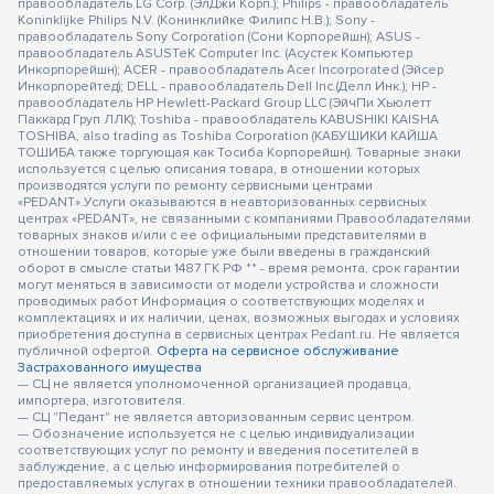
правообладатель LG Corp. (ЭлДжи Корп.); Philips - правообладатель
Koninklijke Philips N.V. (Конинклийке Филипс Н.В.); Sony -
правообладатель Sony Corporation (Сони Корпорейшн); ASUS -
правообладатель ASUSTeK Computer Inc. (Асустек Компьютер
Инкорпорейшн); ACER - правообладатель Acer Incorporated (Эйсер
Инкорпорейтед); DELL - правообладатель Dell Inc.(Делл Инк.); HP -
правообладатель HP Hewlett-Packard Group LLC (ЭйчПи Хьюлетт
Паккард Груп ЛЛК); Toshiba - правообладатель KABUSHIKI KAISHA
TOSHIBA, also trading as Toshiba Corporation (КАБУШИКИ КАЙША
ТОШИБА также торгующая как Тосиба Корпорейшн). Товарные знаки
используется с целью описания товара, в отношении которых
производятся услуги по ремонту сервисными центрами
«PEDANT».Услуги оказываются в неавторизованных сервисных
центрах «PEDANT», не связанными с компаниями Правообладателями
товарных знаков и/или с ее официальными представителями в
отношении товаров, которые уже были введены в гражданский
оборот в смысле статьи 1487 ГК РФ ** - время ремонта, срок гарантии
могут меняться в зависимости от модели устройства и сложности
проводимых работ Информация о соответствующих моделях и
комплектациях и их наличии, ценах, возможных выгодах и условиях
приобретения доступна в сервисных центрах Pedant.ru. Не является
публичной офертой.
Оферта на сервисное обслуживание
Застрахованного имущества
— СЦ не является уполномоченной организацией продавца,
импортера, изготовителя.
— СЦ "Педант" не является авторизованным сервис центром.
— Обозначение используется не с целью индивидуализации
соответствующих услуг по ремонту и введения посетителей в
заблуждение, а с целью информирования потребителей о
предоставляемых услугах в отношении техники правообладателей.