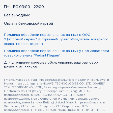
ПН - ВС 09:00 - 22:00
Без выходных
Оплата банковской картой
Политика обработки персональных данных в ООО
"Цифровой сервис" (Вторичный Правообладатель товарного
знака "Pedant Педант")
Политика обработки персональных данных у Пользователей
товарного знака "Pedant Педант"
Для улучшения качества обслуживания, ваш разговор
может быть записан
iPhone, Macbook, iPad - правообладатель Apple Inc. (Эпл Инк.); Huawei и
Honor - правообладатель HUAWEI TECHNOLOGIES CO., LTD. (ХУАВЕЙ
ТЕКНОЛОДЖИС КО., ЛТД.); Samsung – правообладатель Samsung
Electronics Co. Ltd. (Самсунг Электроникс Ко., Лтд.); MEIZU -
правообладатель MEIZU TECHNOLOGY CO., LTD.; Nokia -
правообладатель Nokia Corporation (Нокиа Корпорейшн); Lenovo -
правообладатель Lenovo (Beijing) Limited; Xiaomi - правообладатель
Xiaomi Inc.; ZTE - правообладатель ZTE Corporation; HTC -
правообладатель HTC CORPORATION (Эйч-Ти-Си КОРПОРЕЙШН); LG -