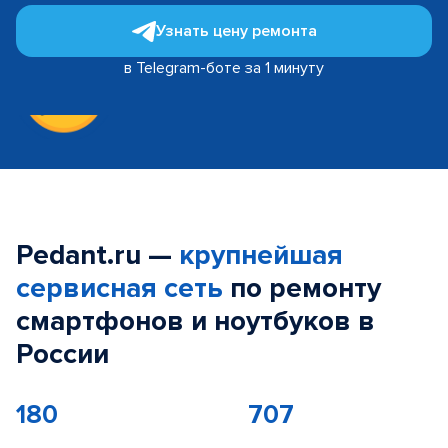
Узнать цену ремонта
в Telegram-боте за 1 минуту
Pedant.ru —
крупнейшая
сервисная сеть
по ремонту
смартфонов и ноутбуков в
России
180
707