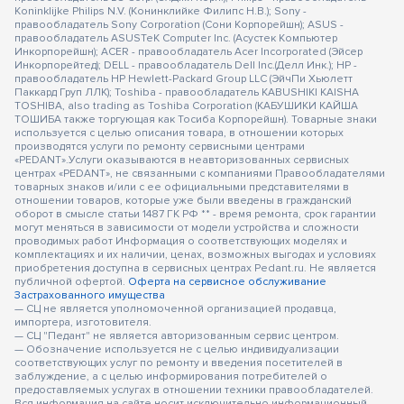
Koninklijke Philips N.V. (Конинклийке Филипс Н.В.); Sony -
правообладатель Sony Corporation (Сони Корпорейшн); ASUS -
правообладатель ASUSTeK Computer Inc. (Асустек Компьютер
Инкорпорейшн); ACER - правообладатель Acer Incorporated (Эйсер
Инкорпорейтед); DELL - правообладатель Dell Inc.(Делл Инк.); HP -
правообладатель HP Hewlett-Packard Group LLC (ЭйчПи Хьюлетт
Паккард Груп ЛЛК); Toshiba - правообладатель KABUSHIKI KAISHA
TOSHIBA, also trading as Toshiba Corporation (КАБУШИКИ КАЙША
ТОШИБА также торгующая как Тосиба Корпорейшн). Товарные знаки
используется с целью описания товара, в отношении которых
производятся услуги по ремонту сервисными центрами
«PEDANT».Услуги оказываются в неавторизованных сервисных
центрах «PEDANT», не связанными с компаниями Правообладателями
товарных знаков и/или с ее официальными представителями в
отношении товаров, которые уже были введены в гражданский
оборот в смысле статьи 1487 ГК РФ ** - время ремонта, срок гарантии
могут меняться в зависимости от модели устройства и сложности
проводимых работ Информация о соответствующих моделях и
комплектациях и их наличии, ценах, возможных выгодах и условиях
приобретения доступна в сервисных центрах Pedant.ru. Не является
публичной офертой.
Оферта на сервисное обслуживание
Застрахованного имущества
— СЦ не является уполномоченной организацией продавца,
импортера, изготовителя.
— СЦ "Педант" не является авторизованным сервис центром.
— Обозначение используется не с целью индивидуализации
соответствующих услуг по ремонту и введения посетителей в
заблуждение, а с целью информирования потребителей о
предоставляемых услугах в отношении техники правообладателей.
Вся информация на сайте носит исключительно информационный