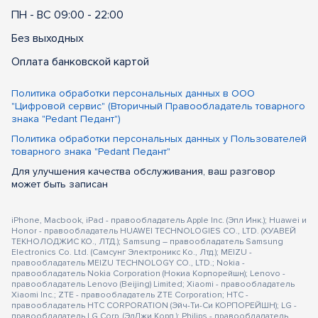
ПН - ВС 09:00 - 22:00
Без выходных
Оплата банковской картой
Политика обработки персональных данных в ООО
"Цифровой сервис" (Вторичный Правообладатель товарного
знака "Pedant Педант")
Политика обработки персональных данных у Пользователей
товарного знака "Pedant Педант"
Для улучшения качества обслуживания, ваш разговор
может быть записан
iPhone, Macbook, iPad - правообладатель Apple Inc. (Эпл Инк.); Huawei и
Honor - правообладатель HUAWEI TECHNOLOGIES CO., LTD. (ХУАВЕЙ
ТЕКНОЛОДЖИС КО., ЛТД.); Samsung – правообладатель Samsung
Electronics Co. Ltd. (Самсунг Электроникс Ко., Лтд.); MEIZU -
правообладатель MEIZU TECHNOLOGY CO., LTD.; Nokia -
правообладатель Nokia Corporation (Нокиа Корпорейшн); Lenovo -
правообладатель Lenovo (Beijing) Limited; Xiaomi - правообладатель
Xiaomi Inc.; ZTE - правообладатель ZTE Corporation; HTC -
правообладатель HTC CORPORATION (Эйч-Ти-Си КОРПОРЕЙШН); LG -
правообладатель LG Corp. (ЭлДжи Корп.); Philips - правообладатель