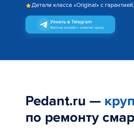
Детали класса «Original» с гарантие
Узнать в Telegram
Мастер онлайн • ответит сразу
Pedant.ru —
круп
по ремонту смар