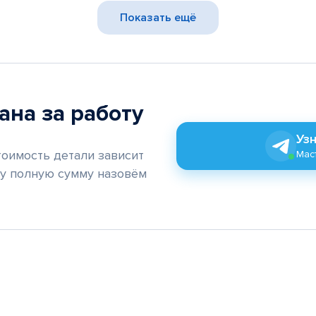
Показать ещё
ана за работу
Узн
тоимость детали зависит
Маст
му полную сумму назовём