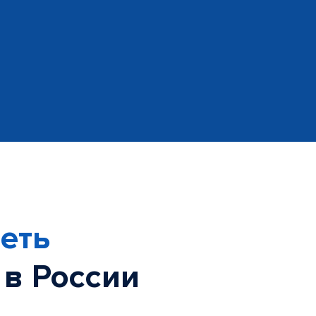
еть
 в России