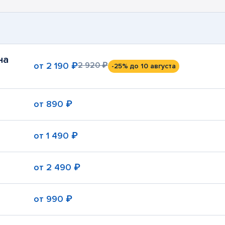
на
от
2 190 ₽
2 920 ₽
-25%
до 10 августа
от
890 ₽
от
1 490 ₽
от
2 490 ₽
от
990 ₽