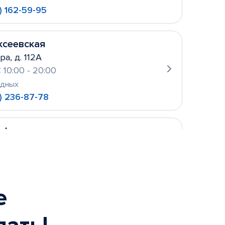
) 162-59-95
ксеевская
ра, д. 112А
 10:00 - 20:00
одных
) 236-87-78
уфьево
ова, д. 2
 10:00- 21:00
одных
 156-21-11
е
ньевская