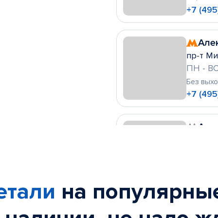
+7 (495
Але
пр-т Ми
ПН - ВС
Без вых
+7 (495
Алт
ул. Леск
ПН - ВС
Без вых
+7 (495)
етали
на популярны
Ами