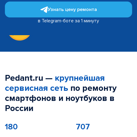
Узнать цену ремонта
в Telegram-боте за 1 минуту
Pedant.ru —
крупнейшая
сервисная сеть
по ремонту
смартфонов и ноутбуков в
России
180
707