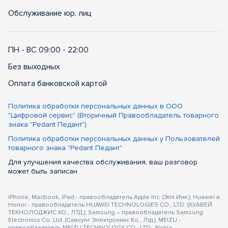
Обслуживание юр. лиц
ПН - ВС 09:00 - 22:00
Без выходных
Оплата банковской картой
Политика обработки персональных данных в ООО
"Цифровой сервис" (Вторичный Правообладатель товарного
знака "Pedant Педант")
Политика обработки персональных данных у Пользователей
товарного знака "Pedant Педант"
Для улучшения качества обслуживания, ваш разговор
может быть записан
iPhone, Macbook, iPad - правообладатель Apple Inc. (Эпл Инк.); Huawei и
Honor - правообладатель HUAWEI TECHNOLOGIES CO., LTD. (ХУАВЕЙ
ТЕКНОЛОДЖИС КО., ЛТД.); Samsung – правообладатель Samsung
Electronics Co. Ltd. (Самсунг Электроникс Ко., Лтд.); MEIZU -
правообладатель MEIZU TECHNOLOGY CO., LTD.; Nokia -