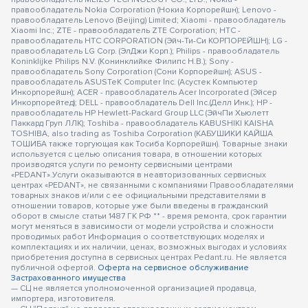
правообладатель Nokia Corporation (Нокиа Корпорейшн); Lenovo -
правообладатель Lenovo (Beijing) Limited; Xiaomi - правообладатель
Xiaomi Inc.; ZTE - правообладатель ZTE Corporation; HTC -
правообладатель HTC CORPORATION (Эйч-Ти-Си КОРПОРЕЙШН); LG -
правообладатель LG Corp. (ЭлДжи Корп.); Philips - правообладатель
Koninklijke Philips N.V. (Конинклийке Филипс Н.В.); Sony -
правообладатель Sony Corporation (Сони Корпорейшн); ASUS -
правообладатель ASUSTeK Computer Inc. (Асустек Компьютер
Инкорпорейшн); ACER - правообладатель Acer Incorporated (Эйсер
Инкорпорейтед); DELL - правообладатель Dell Inc.(Делл Инк.); HP -
правообладатель HP Hewlett-Packard Group LLC (ЭйчПи Хьюлетт
Паккард Груп ЛЛК); Toshiba - правообладатель KABUSHIKI KAISHA
TOSHIBA, also trading as Toshiba Corporation (КАБУШИКИ КАЙША
ТОШИБА также торгующая как Тосиба Корпорейшн). Товарные знаки
используется с целью описания товара, в отношении которых
производятся услуги по ремонту сервисными центрами
«PEDANT».Услуги оказываются в неавторизованных сервисных
центрах «PEDANT», не связанными с компаниями Правообладателями
товарных знаков и/или с ее официальными представителями в
отношении товаров, которые уже были введены в гражданский
оборот в смысле статьи 1487 ГК РФ ** - время ремонта, срок гарантии
могут меняться в зависимости от модели устройства и сложности
проводимых работ Информация о соответствующих моделях и
комплектациях и их наличии, ценах, возможных выгодах и условиях
приобретения доступна в сервисных центрах Pedant.ru. Не является
публичной офертой.
Оферта на сервисное обслуживание
Застрахованного имущества
— СЦ не является уполномоченной организацией продавца,
импортера, изготовителя.