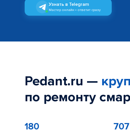
Узнать в Telegram
Мастер онлайн • ответит сразу
Pedant.ru —
круп
по ремонту смар
180
707