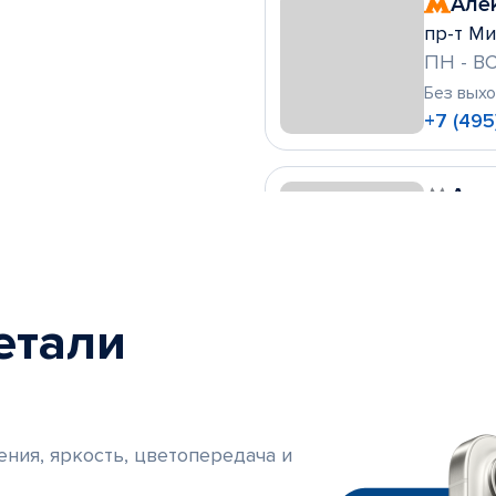
Але
пр-т Ми
ПН - ВС
Без вых
+7 (495
Алт
ул. Леск
ПН - ВС
Без вых
+7 (495)
етали
Ами
Очаковс
ПН - ПТ
ения, яркость, цветопередача и
СБ, ВС 10