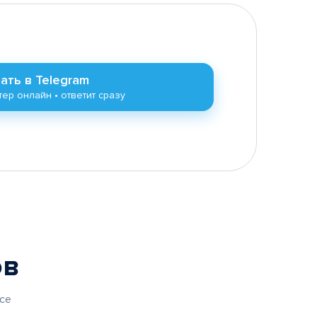
ать в Telegram
ер онлайн • ответит сразу
ов
се