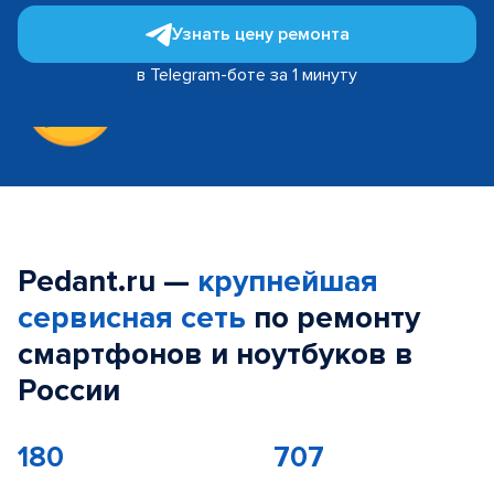
Узнать цену ремонта
в Telegram-боте за 1 минуту
Pedant.ru —
крупнейшая
сервисная сеть
по ремонту
смартфонов и ноутбуков в
России
180
707