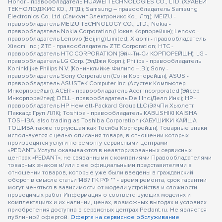
Honor - правообладатель HUAWEI TECHNOLOGIES CO., LTD. (ХУАВЕЙ
ТЕКНОЛОДЖИС КО., ЛТД.); Samsung – правообладатель Samsung
Electronics Co. Ltd. (Самсунг Электроникс Ко., Лтд.); MEIZU -
правообладатель MEIZU TECHNOLOGY CO., LTD.; Nokia -
правообладатель Nokia Corporation (Нокиа Корпорейшн); Lenovo -
правообладатель Lenovo (Beijing) Limited; Xiaomi - правообладатель
Xiaomi Inc.; ZTE - правообладатель ZTE Corporation; HTC -
правообладатель HTC CORPORATION (Эйч-Ти-Си КОРПОРЕЙШН); LG -
правообладатель LG Corp. (ЭлДжи Корп.); Philips - правообладатель
Koninklijke Philips N.V. (Конинклийке Филипс Н.В.); Sony -
правообладатель Sony Corporation (Сони Корпорейшн); ASUS -
правообладатель ASUSTeK Computer Inc. (Асустек Компьютер
Инкорпорейшн); ACER - правообладатель Acer Incorporated (Эйсер
Инкорпорейтед); DELL - правообладатель Dell Inc.(Делл Инк.); HP -
правообладатель HP Hewlett-Packard Group LLC (ЭйчПи Хьюлетт
Паккард Груп ЛЛК); Toshiba - правообладатель KABUSHIKI KAISHA
TOSHIBA, also trading as Toshiba Corporation (КАБУШИКИ КАЙША
ТОШИБА также торгующая как Тосиба Корпорейшн). Товарные знаки
используется с целью описания товара, в отношении которых
производятся услуги по ремонту сервисными центрами
«PEDANT».Услуги оказываются в неавторизованных сервисных
центрах «PEDANT», не связанными с компаниями Правообладателями
товарных знаков и/или с ее официальными представителями в
отношении товаров, которые уже были введены в гражданский
оборот в смысле статьи 1487 ГК РФ ** - время ремонта, срок гарантии
могут меняться в зависимости от модели устройства и сложности
проводимых работ Информация о соответствующих моделях и
комплектациях и их наличии, ценах, возможных выгодах и условиях
приобретения доступна в сервисных центрах Pedant.ru. Не является
публичной офертой.
Оферта на сервисное обслуживание