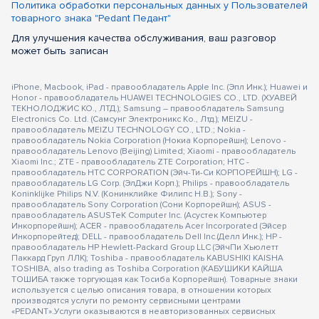
Политика обработки персональных данных у Пользователей
товарного знака "Pedant Педант"
Для улучшения качества обслуживания, ваш разговор
может быть записан
iPhone, Macbook, iPad - правообладатель Apple Inc. (Эпл Инк.); Huawei и
Honor - правообладатель HUAWEI TECHNOLOGIES CO., LTD. (ХУАВЕЙ
ТЕКНОЛОДЖИС КО., ЛТД.); Samsung – правообладатель Samsung
Electronics Co. Ltd. (Самсунг Электроникс Ко., Лтд.); MEIZU -
правообладатель MEIZU TECHNOLOGY CO., LTD.; Nokia -
правообладатель Nokia Corporation (Нокиа Корпорейшн); Lenovo -
правообладатель Lenovo (Beijing) Limited; Xiaomi - правообладатель
Xiaomi Inc.; ZTE - правообладатель ZTE Corporation; HTC -
правообладатель HTC CORPORATION (Эйч-Ти-Си КОРПОРЕЙШН); LG -
правообладатель LG Corp. (ЭлДжи Корп.); Philips - правообладатель
Koninklijke Philips N.V. (Конинклийке Филипс Н.В.); Sony -
правообладатель Sony Corporation (Сони Корпорейшн); ASUS -
правообладатель ASUSTeK Computer Inc. (Асустек Компьютер
Инкорпорейшн); ACER - правообладатель Acer Incorporated (Эйсер
Инкорпорейтед); DELL - правообладатель Dell Inc.(Делл Инк.); HP -
правообладатель HP Hewlett-Packard Group LLC (ЭйчПи Хьюлетт
Паккард Груп ЛЛК); Toshiba - правообладатель KABUSHIKI KAISHA
TOSHIBA, also trading as Toshiba Corporation (КАБУШИКИ КАЙША
ТОШИБА также торгующая как Тосиба Корпорейшн). Товарные знаки
используется с целью описания товара, в отношении которых
производятся услуги по ремонту сервисными центрами
«PEDANT».Услуги оказываются в неавторизованных сервисных