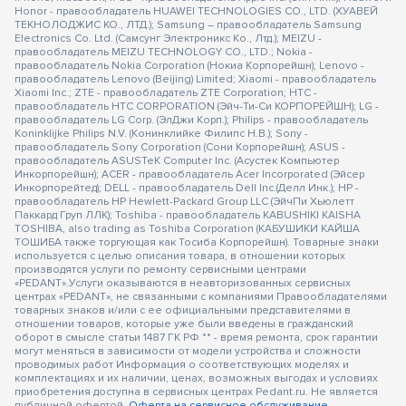
Honor - правообладатель HUAWEI TECHNOLOGIES CO., LTD. (ХУАВЕЙ
ТЕКНОЛОДЖИС КО., ЛТД.); Samsung – правообладатель Samsung
Electronics Co. Ltd. (Самсунг Электроникс Ко., Лтд.); MEIZU -
правообладатель MEIZU TECHNOLOGY CO., LTD.; Nokia -
правообладатель Nokia Corporation (Нокиа Корпорейшн); Lenovo -
правообладатель Lenovo (Beijing) Limited; Xiaomi - правообладатель
Xiaomi Inc.; ZTE - правообладатель ZTE Corporation; HTC -
правообладатель HTC CORPORATION (Эйч-Ти-Си КОРПОРЕЙШН); LG -
правообладатель LG Corp. (ЭлДжи Корп.); Philips - правообладатель
Koninklijke Philips N.V. (Конинклийке Филипс Н.В.); Sony -
правообладатель Sony Corporation (Сони Корпорейшн); ASUS -
правообладатель ASUSTeK Computer Inc. (Асустек Компьютер
Инкорпорейшн); ACER - правообладатель Acer Incorporated (Эйсер
Инкорпорейтед); DELL - правообладатель Dell Inc.(Делл Инк.); HP -
правообладатель HP Hewlett-Packard Group LLC (ЭйчПи Хьюлетт
Паккард Груп ЛЛК); Toshiba - правообладатель KABUSHIKI KAISHA
TOSHIBA, also trading as Toshiba Corporation (КАБУШИКИ КАЙША
ТОШИБА также торгующая как Тосиба Корпорейшн). Товарные знаки
используется с целью описания товара, в отношении которых
производятся услуги по ремонту сервисными центрами
«PEDANT».Услуги оказываются в неавторизованных сервисных
центрах «PEDANT», не связанными с компаниями Правообладателями
товарных знаков и/или с ее официальными представителями в
отношении товаров, которые уже были введены в гражданский
оборот в смысле статьи 1487 ГК РФ ** - время ремонта, срок гарантии
могут меняться в зависимости от модели устройства и сложности
проводимых работ Информация о соответствующих моделях и
комплектациях и их наличии, ценах, возможных выгодах и условиях
приобретения доступна в сервисных центрах Pedant.ru. Не является
публичной офертой.
Оферта на сервисное обслуживание