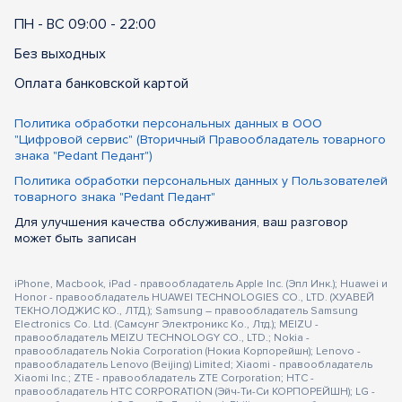
ПН - ВС 09:00 - 22:00
Без выходных
Оплата банковской картой
Политика обработки персональных данных в ООО
"Цифровой сервис" (Вторичный Правообладатель товарного
знака "Pedant Педант")
Политика обработки персональных данных у Пользователей
товарного знака "Pedant Педант"
Для улучшения качества обслуживания, ваш разговор
может быть записан
iPhone, Macbook, iPad - правообладатель Apple Inc. (Эпл Инк.); Huawei и
Honor - правообладатель HUAWEI TECHNOLOGIES CO., LTD. (ХУАВЕЙ
ТЕКНОЛОДЖИС КО., ЛТД.); Samsung – правообладатель Samsung
Electronics Co. Ltd. (Самсунг Электроникс Ко., Лтд.); MEIZU -
правообладатель MEIZU TECHNOLOGY CO., LTD.; Nokia -
правообладатель Nokia Corporation (Нокиа Корпорейшн); Lenovo -
правообладатель Lenovo (Beijing) Limited; Xiaomi - правообладатель
Xiaomi Inc.; ZTE - правообладатель ZTE Corporation; HTC -
правообладатель HTC CORPORATION (Эйч-Ти-Си КОРПОРЕЙШН); LG -