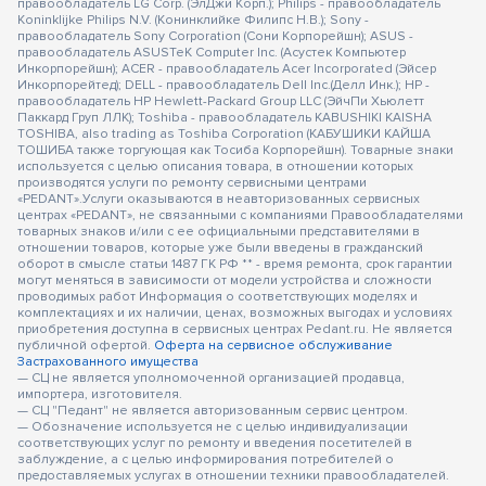
правообладатель LG Corp. (ЭлДжи Корп.); Philips - правообладатель
Koninklijke Philips N.V. (Конинклийке Филипс Н.В.); Sony -
правообладатель Sony Corporation (Сони Корпорейшн); ASUS -
правообладатель ASUSTeK Computer Inc. (Асустек Компьютер
Инкорпорейшн); ACER - правообладатель Acer Incorporated (Эйсер
Инкорпорейтед); DELL - правообладатель Dell Inc.(Делл Инк.); HP -
правообладатель HP Hewlett-Packard Group LLC (ЭйчПи Хьюлетт
Паккард Груп ЛЛК); Toshiba - правообладатель KABUSHIKI KAISHA
TOSHIBA, also trading as Toshiba Corporation (КАБУШИКИ КАЙША
ТОШИБА также торгующая как Тосиба Корпорейшн). Товарные знаки
используется с целью описания товара, в отношении которых
производятся услуги по ремонту сервисными центрами
«PEDANT».Услуги оказываются в неавторизованных сервисных
центрах «PEDANT», не связанными с компаниями Правообладателями
товарных знаков и/или с ее официальными представителями в
отношении товаров, которые уже были введены в гражданский
оборот в смысле статьи 1487 ГК РФ ** - время ремонта, срок гарантии
могут меняться в зависимости от модели устройства и сложности
проводимых работ Информация о соответствующих моделях и
комплектациях и их наличии, ценах, возможных выгодах и условиях
приобретения доступна в сервисных центрах Pedant.ru. Не является
публичной офертой.
Оферта на сервисное обслуживание
Застрахованного имущества
— СЦ не является уполномоченной организацией продавца,
импортера, изготовителя.
— СЦ "Педант" не является авторизованным сервис центром.
— Обозначение используется не с целью индивидуализации
соответствующих услуг по ремонту и введения посетителей в
заблуждение, а с целью информирования потребителей о
предоставляемых услугах в отношении техники правообладателей.