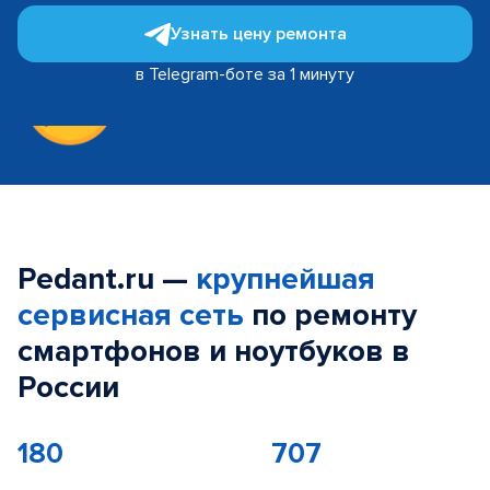
Узнать цену ремонта
в Telegram-боте за 1 минуту
Pedant.ru —
крупнейшая
сервисная сеть
по ремонту
смартфонов и ноутбуков в
России
180
707