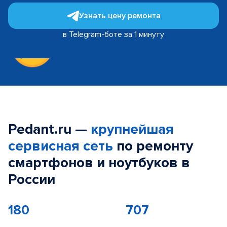
Узнать цену ремонта
в Telegram-боте за 1 минуту
Pedant.ru —
крупнейшая
сервисная сеть
по ремонту
смартфонов и ноутбуков в
России
180
707