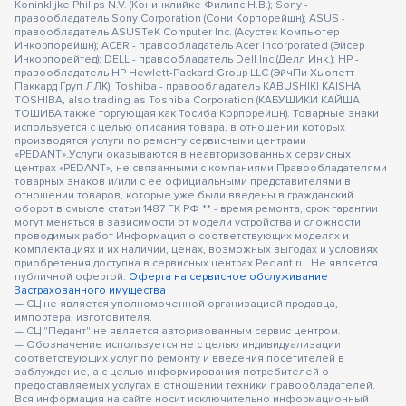
Koninklijke Philips N.V. (Конинклийке Филипс Н.В.); Sony -
правообладатель Sony Corporation (Сони Корпорейшн); ASUS -
правообладатель ASUSTeK Computer Inc. (Асустек Компьютер
Инкорпорейшн); ACER - правообладатель Acer Incorporated (Эйсер
Инкорпорейтед); DELL - правообладатель Dell Inc.(Делл Инк.); HP -
правообладатель HP Hewlett-Packard Group LLC (ЭйчПи Хьюлетт
Паккард Груп ЛЛК); Toshiba - правообладатель KABUSHIKI KAISHA
TOSHIBA, also trading as Toshiba Corporation (КАБУШИКИ КАЙША
ТОШИБА также торгующая как Тосиба Корпорейшн). Товарные знаки
используется с целью описания товара, в отношении которых
производятся услуги по ремонту сервисными центрами
«PEDANT».Услуги оказываются в неавторизованных сервисных
центрах «PEDANT», не связанными с компаниями Правообладателями
товарных знаков и/или с ее официальными представителями в
отношении товаров, которые уже были введены в гражданский
оборот в смысле статьи 1487 ГК РФ ** - время ремонта, срок гарантии
могут меняться в зависимости от модели устройства и сложности
проводимых работ Информация о соответствующих моделях и
комплектациях и их наличии, ценах, возможных выгодах и условиях
приобретения доступна в сервисных центрах Pedant.ru. Не является
публичной офертой.
Оферта на сервисное обслуживание
Застрахованного имущества
— СЦ не является уполномоченной организацией продавца,
импортера, изготовителя.
— СЦ "Педант" не является авторизованным сервис центром.
— Обозначение используется не с целью индивидуализации
соответствующих услуг по ремонту и введения посетителей в
заблуждение, а с целью информирования потребителей о
предоставляемых услугах в отношении техники правообладателей.
Вся информация на сайте носит исключительно информационный