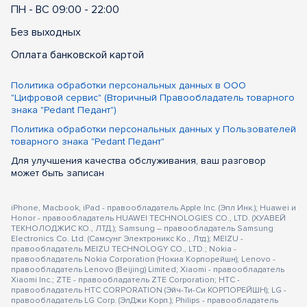
ПН - ВС 09:00 - 22:00
Без выходных
Оплата банковской картой
Политика обработки персональных данных в ООО
"Цифровой сервис" (Вторичный Правообладатель товарного
знака "Pedant Педант")
Политика обработки персональных данных у Пользователей
товарного знака "Pedant Педант"
Для улучшения качества обслуживания, ваш разговор
может быть записан
iPhone, Macbook, iPad - правообладатель Apple Inc. (Эпл Инк.); Huawei и
Honor - правообладатель HUAWEI TECHNOLOGIES CO., LTD. (ХУАВЕЙ
ТЕКНОЛОДЖИС КО., ЛТД.); Samsung – правообладатель Samsung
Electronics Co. Ltd. (Самсунг Электроникс Ко., Лтд.); MEIZU -
правообладатель MEIZU TECHNOLOGY CO., LTD.; Nokia -
правообладатель Nokia Corporation (Нокиа Корпорейшн); Lenovo -
правообладатель Lenovo (Beijing) Limited; Xiaomi - правообладатель
Xiaomi Inc.; ZTE - правообладатель ZTE Corporation; HTC -
правообладатель HTC CORPORATION (Эйч-Ти-Си КОРПОРЕЙШН); LG -
правообладатель LG Corp. (ЭлДжи Корп.); Philips - правообладатель