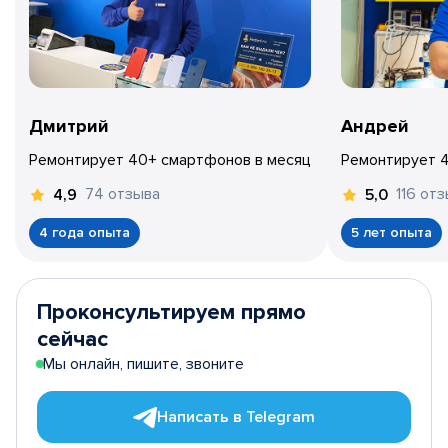
Дмитрий
Андрей
Ремонтирует 40+ смартфонов в месяц
Ремонтирует 
74 отзыва
116 от
4,9
5,0
4 года опыта
5 лет опыта
Проконсультируем прямо
сейчас
Мы онлайн, пишите, звоните
Написать в Telegram