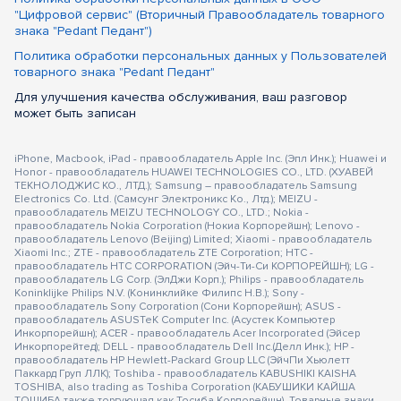
"Цифровой сервис" (Вторичный Правообладатель товарного
знака "Pedant Педант")
Политика обработки персональных данных у Пользователей
товарного знака "Pedant Педант"
Для улучшения качества обслуживания, ваш разговор
может быть записан
iPhone, Macbook, iPad - правообладатель Apple Inc. (Эпл Инк.); Huawei и
Honor - правообладатель HUAWEI TECHNOLOGIES CO., LTD. (ХУАВЕЙ
ТЕКНОЛОДЖИС КО., ЛТД.); Samsung – правообладатель Samsung
Electronics Co. Ltd. (Самсунг Электроникс Ко., Лтд.); MEIZU -
правообладатель MEIZU TECHNOLOGY CO., LTD.; Nokia -
правообладатель Nokia Corporation (Нокиа Корпорейшн); Lenovo -
правообладатель Lenovo (Beijing) Limited; Xiaomi - правообладатель
Xiaomi Inc.; ZTE - правообладатель ZTE Corporation; HTC -
правообладатель HTC CORPORATION (Эйч-Ти-Си КОРПОРЕЙШН); LG -
правообладатель LG Corp. (ЭлДжи Корп.); Philips - правообладатель
Koninklijke Philips N.V. (Конинклийке Филипс Н.В.); Sony -
правообладатель Sony Corporation (Сони Корпорейшн); ASUS -
правообладатель ASUSTeK Computer Inc. (Асустек Компьютер
Инкорпорейшн); ACER - правообладатель Acer Incorporated (Эйсер
Инкорпорейтед); DELL - правообладатель Dell Inc.(Делл Инк.); HP -
правообладатель HP Hewlett-Packard Group LLC (ЭйчПи Хьюлетт
Паккард Груп ЛЛК); Toshiba - правообладатель KABUSHIKI KAISHA
TOSHIBA, also trading as Toshiba Corporation (КАБУШИКИ КАЙША
ТОШИБА также торгующая как Тосиба Корпорейшн). Товарные знаки