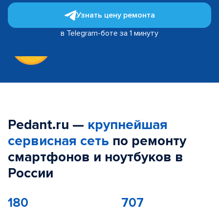
Узнать цену ремонта
в Telegram-боте за 1 минуту
Pedant.ru —
крупнейшая
сервисная сеть
по ремонту
смартфонов и ноутбуков в
России
180
707