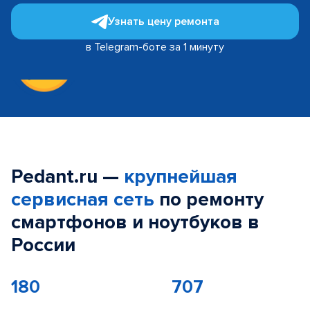
Узнать цену ремонта
в Telegram-боте за 1 минуту
Pedant.ru —
крупнейшая
сервисная сеть
по ремонту
смартфонов и ноутбуков в
России
180
707