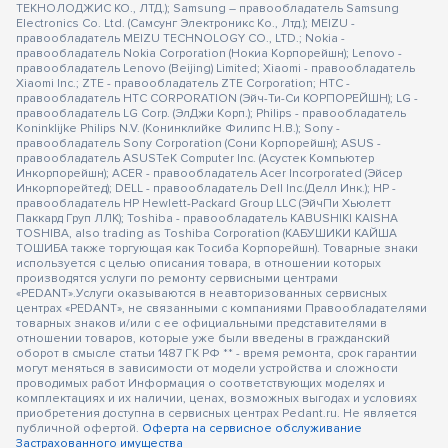
ТЕКНОЛОДЖИС КО., ЛТД.); Samsung – правообладатель Samsung
Electronics Co. Ltd. (Самсунг Электроникс Ко., Лтд.); MEIZU -
правообладатель MEIZU TECHNOLOGY CO., LTD.; Nokia -
правообладатель Nokia Corporation (Нокиа Корпорейшн); Lenovo -
правообладатель Lenovo (Beijing) Limited; Xiaomi - правообладатель
Xiaomi Inc.; ZTE - правообладатель ZTE Corporation; HTC -
правообладатель HTC CORPORATION (Эйч-Ти-Си КОРПОРЕЙШН); LG -
правообладатель LG Corp. (ЭлДжи Корп.); Philips - правообладатель
Koninklijke Philips N.V. (Конинклийке Филипс Н.В.); Sony -
правообладатель Sony Corporation (Сони Корпорейшн); ASUS -
правообладатель ASUSTeK Computer Inc. (Асустек Компьютер
Инкорпорейшн); ACER - правообладатель Acer Incorporated (Эйсер
Инкорпорейтед); DELL - правообладатель Dell Inc.(Делл Инк.); HP -
правообладатель HP Hewlett-Packard Group LLC (ЭйчПи Хьюлетт
Паккард Груп ЛЛК); Toshiba - правообладатель KABUSHIKI KAISHA
TOSHIBA, also trading as Toshiba Corporation (КАБУШИКИ КАЙША
ТОШИБА также торгующая как Тосиба Корпорейшн). Товарные знаки
используется с целью описания товара, в отношении которых
производятся услуги по ремонту сервисными центрами
«PEDANT».Услуги оказываются в неавторизованных сервисных
центрах «PEDANT», не связанными с компаниями Правообладателями
товарных знаков и/или с ее официальными представителями в
отношении товаров, которые уже были введены в гражданский
оборот в смысле статьи 1487 ГК РФ ** - время ремонта, срок гарантии
могут меняться в зависимости от модели устройства и сложности
проводимых работ Информация о соответствующих моделях и
комплектациях и их наличии, ценах, возможных выгодах и условиях
приобретения доступна в сервисных центрах Pedant.ru. Не является
публичной офертой.
Оферта на сервисное обслуживание
Застрахованного имущества