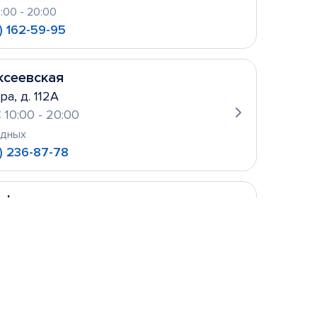
0:00 - 20:00
) 162-59-95
ксеевская
ра, д. 112А
 10:00 - 20:00
одных
) 236-87-78
уфьево
ова, д. 2
 10:00- 21:00
одных
 156-21-11