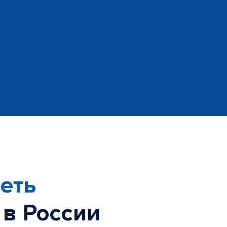
еть
 в России