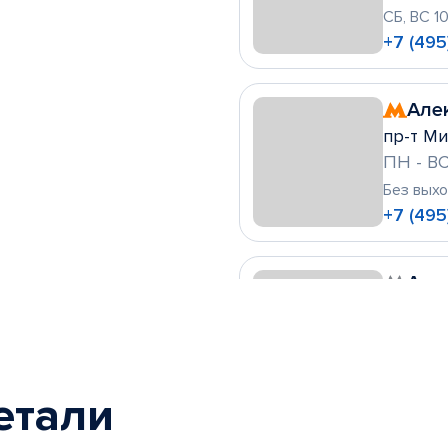
СБ, ВС 1
+7 (495
Але
пр-т Ми
ПН - ВС
Без вых
+7 (495
Алт
ул. Леск
ПН - ВС
Без вых
+7 (495)
етали