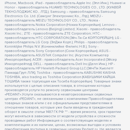
iPhone, Macbook, iPad - правообладатель Apple Inc. (Эпл Инк.); Huawei и
Honor - правообладатель HUAWEI TECHNOLOGIES CO., LTD. (ХУАВЕЙ
ТЕКНОЛОДЖИС КО., ЛТД.); Samsung – правообладатель Samsung
Electronics Co. Ltd. (Самсунг Электроникс Ко., Лтд.); MEIZU -
правообладатель MEIZU TECHNOLOGY CO., LTD.; Nokia -
правообладатель Nokia Corporation (Нокиа Корпорейшн); Lenovo -
правообладатель Lenovo (Beijing) Limited; Xiaomi - правообладатель
Xiaomi Inc.; ZTE - правообладатель ZTE Corporation; HTC -
правообладатель HTC CORPORATION (Эйч-Ти-Си КОРПОРЕЙШН); LG -
правообладатель LG Corp. (ЭлДжи Корп.); Philips - правообладатель
Koninklijke Philips N.V. (Конинклийке Филипс Н.В.); Sony -
правообладатель Sony Corporation (Сони Корпорейшн); ASUS -
правообладатель ASUSTeK Computer Inc. (Асустек Компьютер
Инкорпорейшн); ACER - правообладатель Acer Incorporated (Эйсер
Инкорпорейтед); DELL - правообладатель Dell Inc.(Делл Инк.); HP -
правообладатель HP Hewlett-Packard Group LLC (ЭйчПи Хьюлетт
Паккард Груп ЛЛК); Toshiba - правообладатель KABUSHIKI KAISHA
TOSHIBA, also trading as Toshiba Corporation (КАБУШИКИ КАЙША
ТОШИБА также торгующая как Тосиба Корпорейшн). Товарные знаки
используется с целью описания товара, в отношении которых
производятся услуги по ремонту сервисными центрами
«PEDANT».Услуги оказываются в неавторизованных сервисных
центрах «PEDANT», не связанными с компаниями Правообладателями
товарных знаков и/или с ее официальными представителями в
отношении товаров, которые уже были введены в гражданский
оборот в смысле статьи 1487 ГК РФ ** - время ремонта, срок гарантии
могут меняться в зависимости от модели устройства и сложности
проводимых работ Информация о соответствующих моделях и
комплектациях и их наличии, ценах, возможных выгодах и условиях
приобретения доступна в сервисных центрах Pedant.ru. Не является