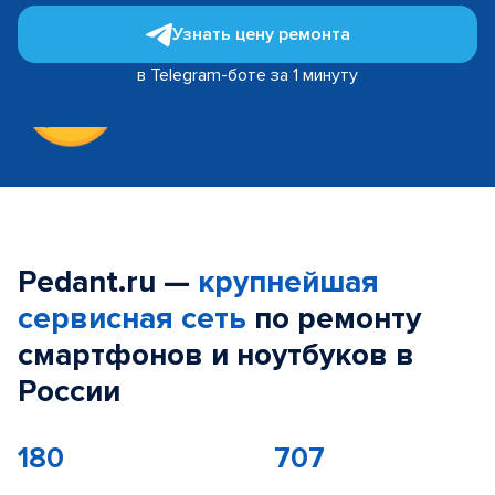
Узнать цену ремонта
в Telegram-боте за 1 минуту
Pedant.ru —
крупнейшая
сервисная сеть
по ремонту
смартфонов и ноутбуков в
России
180
707