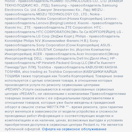
Honor - правообладатель HUAWEI TECHNOLOGIES CO., LTD. (ХУАВЕЙ
ТЕКНОЛОДЖИС КО., ЛТД.); Samsung – правообладатель Samsung
Electronics Co. Ltd. (Самсунг Электроникс Ко., Лтд.); MEIZU -
правообладатель MEIZU TECHNOLOGY CO., LTD.; Nokia -
правообладатель Nokia Corporation (Нокиа Корпорейшн); Lenovo -
правообладатель Lenovo (Beijing) Limited; Xiaomi - правообладатель
Xiaomi Inc.; ZTE - правообладатель ZTE Corporation; HTC -
правообладатель HTC CORPORATION (Эйч-Ти-Си КОРПОРЕЙШН); LG -
правообладатель LG Corp. (ЭлДжи Корп.); Philips - правообладатель
Koninklijke Philips N.V. (Конинклийке Филипс Н.В.); Sony -
правообладатель Sony Corporation (Сони Корпорейшн); ASUS -
правообладатель ASUSTeK Computer Inc. (Асустек Компьютер
Инкорпорейшн); ACER - правообладатель Acer Incorporated (Эйсер
Инкорпорейтед); DELL - правообладатель Dell Inc.(Делл Инк.); HP -
правообладатель HP Hewlett-Packard Group LLC (ЭйчПи Хьюлетт
Паккард Груп ЛЛК); Toshiba - правообладатель KABUSHIKI KAISHA
TOSHIBA, also trading as Toshiba Corporation (КАБУШИКИ КАЙША
ТОШИБА также торгующая как Тосиба Корпорейшн). Товарные знаки
используется с целью описания товара, в отношении которых
производятся услуги по ремонту сервисными центрами
«PEDANT».Услуги оказываются в неавторизованных сервисных
центрах «PEDANT», не связанными с компаниями Правообладателями
товарных знаков и/или с ее официальными представителями в
отношении товаров, которые уже были введены в гражданский
оборот в смысле статьи 1487 ГК РФ ** - время ремонта, срок гарантии
могут меняться в зависимости от модели устройства и сложности
проводимых работ Информация о соответствующих моделях и
комплектациях и их наличии, ценах, возможных выгодах и условиях
приобретения доступна в сервисных центрах Pedant.ru. Не является
публичной офертой.
Оферта на сервисное обслуживание