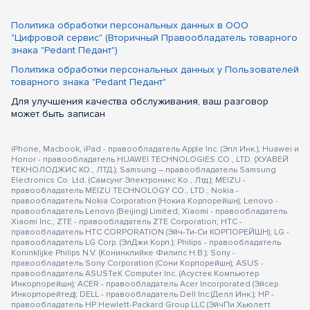
Политика обработки персональных данных в ООО
"Цифровой сервис" (Вторичный Правообладатель товарного
знака "Pedant Педант")
Политика обработки персональных данных у Пользователей
товарного знака "Pedant Педант"
Для улучшения качества обслуживания, ваш разговор
может быть записан
iPhone, Macbook, iPad - правообладатель Apple Inc. (Эпл Инк.); Huawei и
Honor - правообладатель HUAWEI TECHNOLOGIES CO., LTD. (ХУАВЕЙ
ТЕКНОЛОДЖИС КО., ЛТД.); Samsung – правообладатель Samsung
Electronics Co. Ltd. (Самсунг Электроникс Ко., Лтд.); MEIZU -
правообладатель MEIZU TECHNOLOGY CO., LTD.; Nokia -
правообладатель Nokia Corporation (Нокиа Корпорейшн); Lenovo -
правообладатель Lenovo (Beijing) Limited; Xiaomi - правообладатель
Xiaomi Inc.; ZTE - правообладатель ZTE Corporation; HTC -
правообладатель HTC CORPORATION (Эйч-Ти-Си КОРПОРЕЙШН); LG -
правообладатель LG Corp. (ЭлДжи Корп.); Philips - правообладатель
Koninklijke Philips N.V. (Конинклийке Филипс Н.В.); Sony -
правообладатель Sony Corporation (Сони Корпорейшн); ASUS -
правообладатель ASUSTeK Computer Inc. (Асустек Компьютер
Инкорпорейшн); ACER - правообладатель Acer Incorporated (Эйсер
Инкорпорейтед); DELL - правообладатель Dell Inc.(Делл Инк.); HP -
правообладатель HP Hewlett-Packard Group LLC (ЭйчПи Хьюлетт