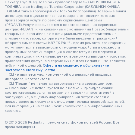
Паккард Груп ЛЛК); Toshiba - правообладатель KABUSHIKI KAISHA
TOSHIBA, also trading as Toshiba Corporation (КАБУШИКИ КАЙША
ТОШИБА также торгующая как Тосиба Корпорейшн). Товарные знаки
используется с целью описания товара, в отношении которых
производятся услуги по ремонту сервисными центрами
«PEDANT».Услуги оказываются в неавторизованных сервисных
центрах «PEDANT», не связанными с компаниями Правообладателями
товарных знаков и/или с ее официальными представителями в
отношении товаров, которые уже были введены в гражданский
оборот в смысле статьи 1487 ГК РФ ** - время ремонта, срок гарантии
могут меняться в зависимости от модели устройства и сложности
проводимых работ Информация о соответствующих моделях и
комплектациях и их наличии, ценах, возможных выгодах и условиях
приобретения доступна в сервисных центрах Pedant.ru. Не является
публичной офертой.
Оферта на сервисное обслуживание
Застрахованного имущества
— СЦ не является уполномоченной организацией продавца,
импортера, изготовителя.
— СЦ "Педант" не является авторизованным сервис центром.
— Обозначение используется не с целью индивидуализации
соответствующих услуг по ремонту и введения посетителей в
заблуждение, а с целью информирования потребителей о
предоставляемых услугах в отношении техники правообладателей.
Вся информация на сайте носит исключительно информационный
характер.
© 2010-2026 Pedant.ru - ремонт смартфонов по всей России. Все
права защищены.