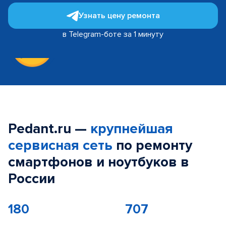
Узнать цену ремонта
в Telegram-боте за 1 минуту
Pedant.ru —
крупнейшая
сервисная сеть
по ремонту
смартфонов и ноутбуков в
России
180
707