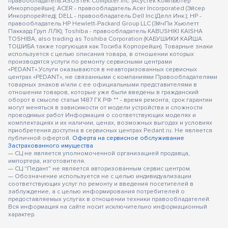
правообладатель ASUSTeK Computer Inc. (Асустек Компьютер
Инкорпорейшн); ACER - правообладатель Acer Incorporated (Эйсер
Инкорпорейтед); DELL - правообладатель Dell Inc.(Делл Инк.); HP -
правообладатель HP Hewlett-Packard Group LLC (ЭйчПи Хьюлетт
Паккард Груп ЛЛК); Toshiba - правообладатель KABUSHIKI KAISHA
TOSHIBA, also trading as Toshiba Corporation (КАБУШИКИ КАЙША
ТОШИБА также торгующая как Тосиба Корпорейшн). Товарные знаки
используется с целью описания товара, в отношении которых
производятся услуги по ремонту сервисными центрами
«PEDANT».Услуги оказываются в неавторизованных сервисных
центрах «PEDANT», не связанными с компаниями Правообладателями
товарных знаков и/или с ее официальными представителями в
отношении товаров, которые уже были введены в гражданский
оборот в смысле статьи 1487 ГК РФ ** - время ремонта, срок гарантии
могут меняться в зависимости от модели устройства и сложности
проводимых работ Информация о соответствующих моделях и
комплектациях и их наличии, ценах, возможных выгодах и условиях
приобретения доступна в сервисных центрах Pedant.ru. Не является
публичной офертой.
Оферта на сервисное обслуживание
Застрахованного имущества
— СЦ не является уполномоченной организацией продавца,
импортера, изготовителя.
— СЦ "Педант" не является авторизованным сервис центром.
— Обозначение используется не с целью индивидуализации
соответствующих услуг по ремонту и введения посетителей в
заблуждение, а с целью информирования потребителей о
предоставляемых услугах в отношении техники правообладателей.
Вся информация на сайте носит исключительно информационный
характер.