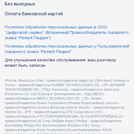
Без выходных
Оплата банковской картой
Политика обработки персональных данных в ООО
"Цифровой сервис" (Вторичный Правообладатель товарного
знака "Pedant Педант")
Политика обработки персональных данных у Пользователей
товарного знака "Pedant Педант"
Для улучшения качества обслуживания, ваш разговор
может быть записан
iPhone, Macbook, iPad - правообладатель Apple Inc. (Эпл Инк.); Huawei и
Honor - правообладатель HUAWEI TECHNOLOGIES CO., LTD. (ХУАВЕЙ
ТЕКНОЛОДЖИС КО., ЛТД.); Samsung – правообладатель Samsung
Electronics Co. Ltd. (Самсунг Электроникс Ко., Лтд.); MEIZU -
правообладатель MEIZU TECHNOLOGY CO., LTD.; Nokia -
правообладатель Nokia Corporation (Нокиа Корпорейшн); Lenovo -
правообладатель Lenovo (Beijing) Limited; Xiaomi - правообладатель
Xiaomi Inc.; ZTE - правообладатель ZTE Corporation; HTC -
правообладатель HTC CORPORATION (Эйч-Ти-Си КОРПОРЕЙШН); LG -
правообладатель LG Corp. (ЭлДжи Корп.); Philips - правообладатель
Koninklijke Philips N.V. (Конинклийке Филипс Н.В.); Sony -
правообладатель Sony Corporation (Сони Корпорейшн); ASUS -