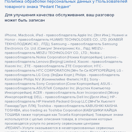
Политика обработки персональных данных у Пользователей
товарного знака "Pedant Педант"
Для улучшения качества обслуживания, ваш разговор
может быть записан
iPhone, Macbook, iPad - правообладатель Apple Inc. (Эпл Инк.); Huawei и
Honor - правообладатель HUAWEI TECHNOLOGIES CO., LTD. (ХУАВЕЙ
ТЕКНОЛОДЖИС КО., ЛТД.); Samsung – правообладатель Samsung
Electronics Co. Ltd. (Самсунг Электроникс Ко., Лтд.); MEIZU -
правообладатель MEIZU TECHNOLOGY CO., LTD.; Nokia -
правообладатель Nokia Corporation (Нокиа Корпорейшн); Lenovo -
правообладатель Lenovo (Beijing) Limited; Xiaomi - правообладатель
Xiaomi Inc.; ZTE - правообладатель ZTE Corporation; HTC -
правообладатель HTC CORPORATION (Эйч-Ти-Си КОРПОРЕЙШН); LG -
правообладатель LG Corp. (ЭлДжи Корп.); Philips - правообладатель
Koninklijke Philips N.V. (Конинклийке Филипс Н.В.); Sony -
правообладатель Sony Corporation (Сони Корпорейшн); ASUS -
правообладатель ASUSTeK Computer Inc. (Асустек Компьютер
Инкорпорейшн); ACER - правообладатель Acer Incorporated (Эйсер
Инкорпорейтед); DELL - правообладатель Dell Inc.(Делл Инк.); HP -
правообладатель HP Hewlett-Packard Group LLC (ЭйчПи Хьюлетт
Паккард Груп ЛЛК); Toshiba - правообладатель KABUSHIKI KAISHA
TOSHIBA, also trading as Toshiba Corporation (КАБУШИКИ КАЙША
ТОШИБА также торгующая как Тосиба Корпорейшн). Товарные знаки
используется с целью описания товара, в отношении которых
производятся услуги по ремонту сервисными центрами
«PEDANT».Услуги оказываются в неавторизованных сервисных