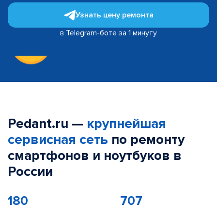
Узнать цену ремонта
в Telegram-боте за 1 минуту
Pedant.ru —
крупнейшая
сервисная сеть
по ремонту
смартфонов и ноутбуков в
России
180
707