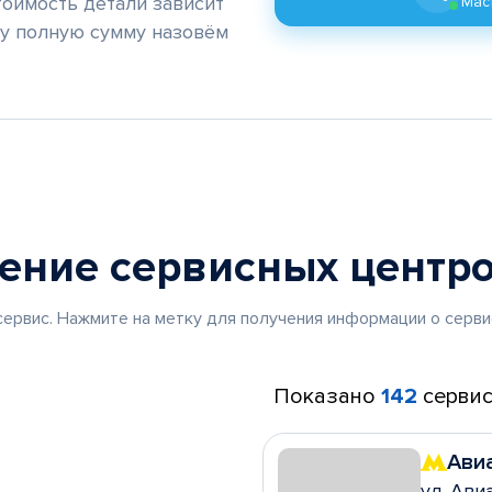
тоимость детали зависит
Маст
му полную сумму назовём
жение
сервисных центр
ервис. Нажмите на метку для получения информации о серви
Показано
142
сервис
Ави
ул. Ави