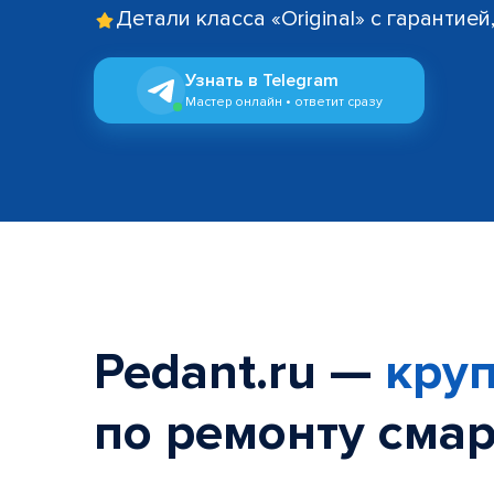
Детали класса «Original» с гарантие
Узнать в Telegram
Мастер онлайн • ответит сразу
Pedant.ru —
круп
по ремонту смар