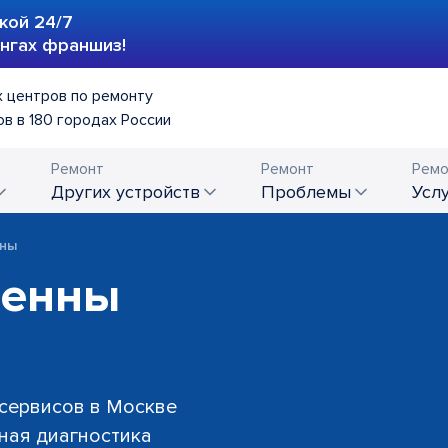
кой 24/7
ингах франшиз!
 центров по ремонту
в в 180 городах России
Ремонт
Ремонт
Ремо
других устройств
проблемы
усл
нны
тенны
 сервисов в Москве
тная диагностика