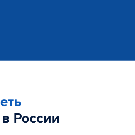
еть
 в России