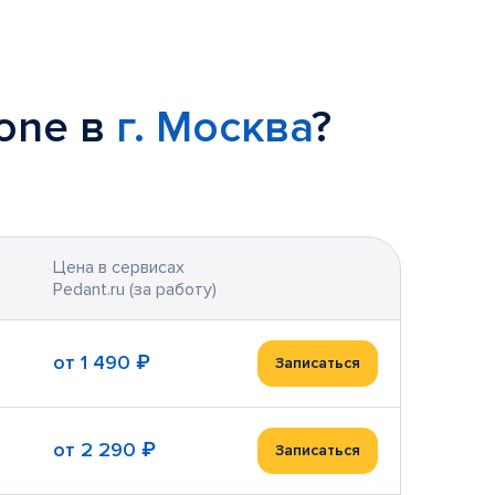
hone в
г. Москва
?
Цена в сервисах
Pedant.ru (за работу)
от
1 490 ₽
Записаться
от
2 290 ₽
Записаться