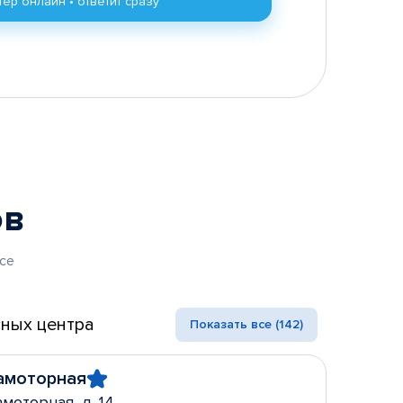
ер онлайн • ответит сразу
ов
се
ных центра
Показать все (142)
амоторная
амоторная, д. 14