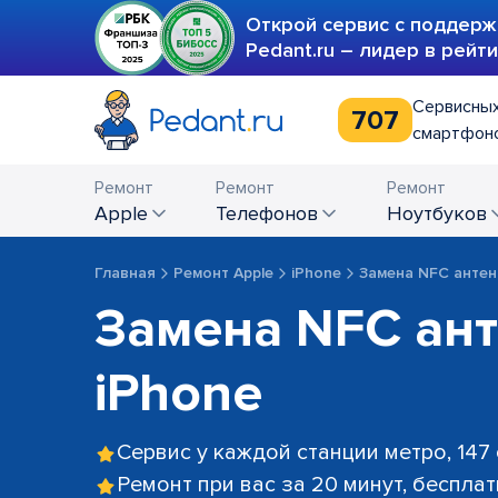
Открой сервис с поддерж
Pedant.ru – лидер в рейт
Сервисных
707
смартфоно
Ремонт
Ремонт
Ремонт
Apple
телефонов
ноутбуков
Главная
Ремонт Apple
iPhone
Замена NFC анте
Замена NFC ан
iPhone
Сервис у каждой станции метро, 147
Ремонт при вас за 20 минут, беспла