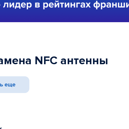
Замена NFC антенны
ь еще