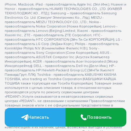
iPhone, Macbook, iPad - правообладатель Apple Inc. (Эпл Инк.); Huawei и
Honor - правообладатель HUAWEI TECHNOLOGIES CO., LTD. (ХУАВЕЙ
ТЕКНОЛОДЖИС КО., ЛТД.); Samsung – правообладатель Samsung
Electronics Co. Ltd. (Самсунг Электроникс Ко., Лтд.); MEIZU -
правообладатель MEIZU TECHNOLOGY CO., LTD.; Nokia -
правообладатель Nokia Corporation (Нокиа Корпорейшн); Lenovo -
правообладатель Lenovo (Beijing) Limited; Xiaomi - правообладатель
Xiaomi Inc.; ZTE - правообладатель ZTE Corporation; HTC -
правообладатель HTC CORPORATION (Эйч-Ти-Си КОРПОРЕЙШН); LG -
правообладатель LG Corp. (ЭлДжи Корп.); Philips - правообладатель
Koninklijke Philips N.V. (Конинклийке Филипс Н.В.); Sony -
правообладатель Sony Corporation (Сони Корпорейшн); ASUS -
правообладатель ASUSTeK Computer Inc. (Асустек Компьютер
Инкорпорейшн); ACER - правообладатель Acer Incorporated (Эйсер
Инкорпорейтед); DELL - правообладатель Dell Inc.(Делл Инк.); HP -
правообладатель HP Hewlett-Packard Group LLC (ЭйчПи Хьюлетт
Паккард Груп ЛЛК); Toshiba - правообладатель KABUSHIKI KAISHA
TOSHIBA, also trading as Toshiba Corporation (КАБУШИКИ КАЙША
ТОШИБА также торгующая как Тосиба Корпорейшн). Товарные знаки
используется с целью описания товара, в отношении которых
производятся услуги по ремонту сервисными центрами
«PEDANT».Услуги оказываются в неавторизованных сервисных
центрах «PEDANT», не связанными с компаниями Правообладателями
товарных знаков и/или с ее официальными представителями в
отношении товаров, которые уже были введены в гражданский
оборот в смысле статьи 1487 ГК РФ ** - время ремонта, срок гарантии
Написать
Позвонить
могут меняться в зависимости от модели устройства и сложности
проводимых работ Информация о соответствующих моделях и
комплектациях и их наличии, ценах, возможных выгодах и условиях