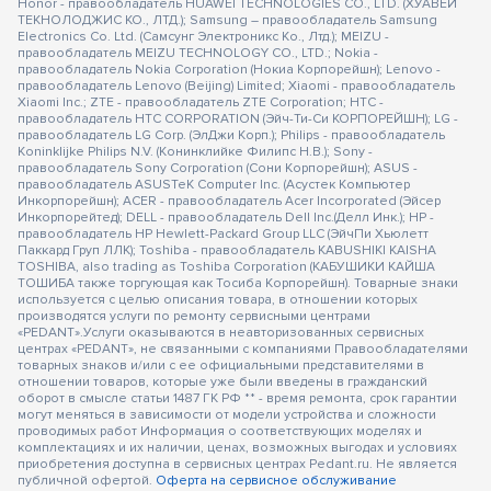
Honor - правообладатель HUAWEI TECHNOLOGIES CO., LTD. (ХУАВЕЙ
ТЕКНОЛОДЖИС КО., ЛТД.); Samsung – правообладатель Samsung
Electronics Co. Ltd. (Самсунг Электроникс Ко., Лтд.); MEIZU -
правообладатель MEIZU TECHNOLOGY CO., LTD.; Nokia -
правообладатель Nokia Corporation (Нокиа Корпорейшн); Lenovo -
правообладатель Lenovo (Beijing) Limited; Xiaomi - правообладатель
Xiaomi Inc.; ZTE - правообладатель ZTE Corporation; HTC -
правообладатель HTC CORPORATION (Эйч-Ти-Си КОРПОРЕЙШН); LG -
правообладатель LG Corp. (ЭлДжи Корп.); Philips - правообладатель
Koninklijke Philips N.V. (Конинклийке Филипс Н.В.); Sony -
правообладатель Sony Corporation (Сони Корпорейшн); ASUS -
правообладатель ASUSTeK Computer Inc. (Асустек Компьютер
Инкорпорейшн); ACER - правообладатель Acer Incorporated (Эйсер
Инкорпорейтед); DELL - правообладатель Dell Inc.(Делл Инк.); HP -
правообладатель HP Hewlett-Packard Group LLC (ЭйчПи Хьюлетт
Паккард Груп ЛЛК); Toshiba - правообладатель KABUSHIKI KAISHA
TOSHIBA, also trading as Toshiba Corporation (КАБУШИКИ КАЙША
ТОШИБА также торгующая как Тосиба Корпорейшн). Товарные знаки
используется с целью описания товара, в отношении которых
производятся услуги по ремонту сервисными центрами
«PEDANT».Услуги оказываются в неавторизованных сервисных
центрах «PEDANT», не связанными с компаниями Правообладателями
товарных знаков и/или с ее официальными представителями в
отношении товаров, которые уже были введены в гражданский
оборот в смысле статьи 1487 ГК РФ ** - время ремонта, срок гарантии
могут меняться в зависимости от модели устройства и сложности
проводимых работ Информация о соответствующих моделях и
комплектациях и их наличии, ценах, возможных выгодах и условиях
приобретения доступна в сервисных центрах Pedant.ru. Не является
публичной офертой.
Оферта на сервисное обслуживание