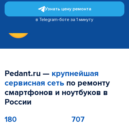
Узнать цену ремонта
в Telegram-боте за 1 минуту
Pedant.ru —
крупнейшая
сервисная сеть
по ремонту
смартфонов и ноутбуков в
России
180
707