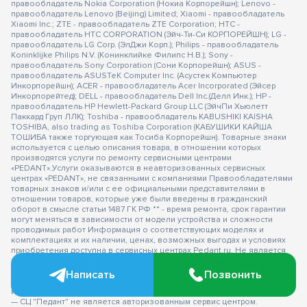
правообладатель Nokia Corporation (Нокиа Корпорейшн); Lenovo -
правообладатель Lenovo (Beijing) Limited; Xiaomi - правообладатель
Xiaomi Inc.; ZTE - правообладатель ZTE Corporation; HTC -
правообладатель HTC CORPORATION (Эйч-Ти-Си КОРПОРЕЙШН); LG -
правообладатель LG Corp. (ЭлДжи Корп.); Philips - правообладатель
Koninklijke Philips N.V. (Конинклийке Филипс Н.В.); Sony -
правообладатель Sony Corporation (Сони Корпорейшн); ASUS -
правообладатель ASUSTeK Computer Inc. (Асустек Компьютер
Инкорпорейшн); ACER - правообладатель Acer Incorporated (Эйсер
Инкорпорейтед); DELL - правообладатель Dell Inc.(Делл Инк.); HP -
правообладатель HP Hewlett-Packard Group LLC (ЭйчПи Хьюлетт
Паккард Груп ЛЛК); Toshiba - правообладатель KABUSHIKI KAISHA
TOSHIBA, also trading as Toshiba Corporation (КАБУШИКИ КАЙША
ТОШИБА также торгующая как Тосиба Корпорейшн). Товарные знаки
используется с целью описания товара, в отношении которых
производятся услуги по ремонту сервисными центрами
«PEDANT».Услуги оказываются в неавторизованных сервисных
центрах «PEDANT», не связанными с компаниями Правообладателями
товарных знаков и/или с ее официальными представителями в
отношении товаров, которые уже были введены в гражданский
оборот в смысле статьи 1487 ГК РФ ** - время ремонта, срок гарантии
могут меняться в зависимости от модели устройства и сложности
проводимых работ Информация о соответствующих моделях и
комплектациях и их наличии, ценах, возможных выгодах и условиях
приобретения доступна в сервисных центрах Pedant.ru. Не является
публичной офертой.
Оферта на сервисное обслуживание
Застрахованного имущества
Написать
Позвонить
— СЦ не является уполномоченной организацией продавца,
импортера, изготовителя.
— СЦ "Педант" не является авторизованным сервис центром.