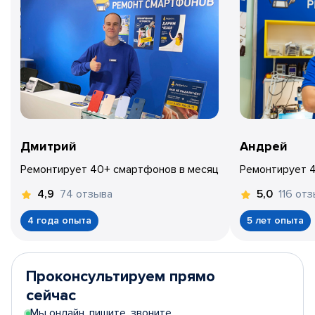
Дмитрий
Андрей
Ремонтирует 40+ смартфонов в месяц
Ремонтирует 
74 отзыва
116 от
4,9
5,0
4 года опыта
5 лет опыта
Проконсультируем прямо
сейчас
Мы онлайн, пишите, звоните