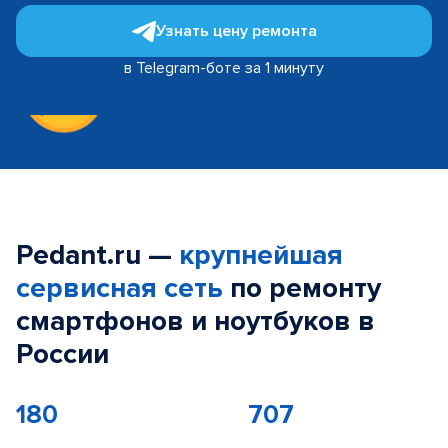
Узнать цену ремонта
в Telegram-боте за 1 минуту
Pedant.ru —
крупнейшая
сервисная сеть
по ремонту
смартфонов и ноутбуков в
России
180
707