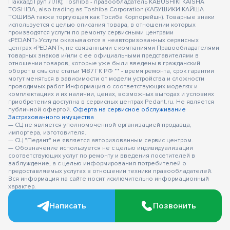
Паккард Груп ЛЛК); Toshiba - правообладатель KABUSHIKI KAISHA
TOSHIBA, also trading as Toshiba Corporation (КАБУШИКИ КАЙША
ТОШИБА также торгующая как Тосиба Корпорейшн). Товарные знаки
используется с целью описания товара, в отношении которых
производятся услуги по ремонту сервисными центрами
«PEDANT».Услуги оказываются в неавторизованных сервисных
центрах «PEDANT», не связанными с компаниями Правообладателями
товарных знаков и/или с ее официальными представителями в
отношении товаров, которые уже были введены в гражданский
оборот в смысле статьи 1487 ГК РФ ** - время ремонта, срок гарантии
могут меняться в зависимости от модели устройства и сложности
проводимых работ Информация о соответствующих моделях и
комплектациях и их наличии, ценах, возможных выгодах и условиях
приобретения доступна в сервисных центрах Pedant.ru. Не является
публичной офертой.
Оферта на сервисное обслуживание
Застрахованного имущества
— СЦ не является уполномоченной организацией продавца,
импортера, изготовителя.
— СЦ "Педант" не является авторизованным сервис центром.
— Обозначение используется не с целью индивидуализации
соответствующих услуг по ремонту и введения посетителей в
заблуждение, а с целью информирования потребителей о
предоставляемых услугах в отношении техники правообладателей.
Вся информация на сайте носит исключительно информационный
характер.
Написать
Позвонить
© 2010-2026 Pedant.ru - ремонт смартфонов по всей России. Все
права защищены.