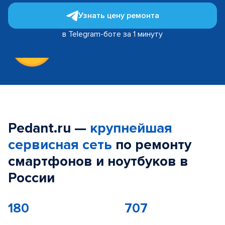
Узнать цену ремонта
в Telegram-боте за 1 минуту
Pedant.ru —
крупнейшая
сервисная сеть
по ремонту
смартфонов и ноутбуков в
России
180
707