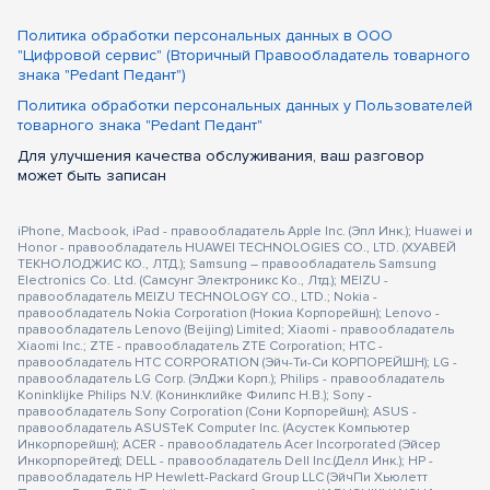
Политика обработки персональных данных в ООО
"Цифровой сервис" (Вторичный Правообладатель товарного
знака "Pedant Педант")
Политика обработки персональных данных у Пользователей
товарного знака "Pedant Педант"
Для улучшения качества обслуживания, ваш разговор
может быть записан
iPhone, Macbook, iPad - правообладатель Apple Inc. (Эпл Инк.); Huawei и
Honor - правообладатель HUAWEI TECHNOLOGIES CO., LTD. (ХУАВЕЙ
ТЕКНОЛОДЖИС КО., ЛТД.); Samsung – правообладатель Samsung
Electronics Co. Ltd. (Самсунг Электроникс Ко., Лтд.); MEIZU -
правообладатель MEIZU TECHNOLOGY CO., LTD.; Nokia -
правообладатель Nokia Corporation (Нокиа Корпорейшн); Lenovo -
правообладатель Lenovo (Beijing) Limited; Xiaomi - правообладатель
Xiaomi Inc.; ZTE - правообладатель ZTE Corporation; HTC -
правообладатель HTC CORPORATION (Эйч-Ти-Си КОРПОРЕЙШН); LG -
правообладатель LG Corp. (ЭлДжи Корп.); Philips - правообладатель
Koninklijke Philips N.V. (Конинклийке Филипс Н.В.); Sony -
правообладатель Sony Corporation (Сони Корпорейшн); ASUS -
правообладатель ASUSTeK Computer Inc. (Асустек Компьютер
Инкорпорейшн); ACER - правообладатель Acer Incorporated (Эйсер
Инкорпорейтед); DELL - правообладатель Dell Inc.(Делл Инк.); HP -
правообладатель HP Hewlett-Packard Group LLC (ЭйчПи Хьюлетт