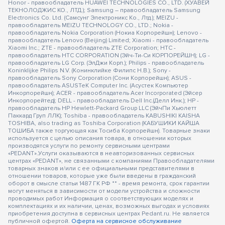
Honor - правообладатель HUAWEI TECHNOLOGIES CO., LTD. (ХУАВЕЙ
ТЕКНОЛОДЖИС КО., ЛТД.); Samsung – правообладатель Samsung
Electronics Co. Ltd. (Самсунг Электроникс Ко., Лтд.); MEIZU -
правообладатель MEIZU TECHNOLOGY CO., LTD.; Nokia -
правообладатель Nokia Corporation (Нокиа Корпорейшн); Lenovo -
правообладатель Lenovo (Beijing) Limited; Xiaomi - правообладатель
Xiaomi Inc.; ZTE - правообладатель ZTE Corporation; HTC -
правообладатель HTC CORPORATION (Эйч-Ти-Си КОРПОРЕЙШН); LG -
правообладатель LG Corp. (ЭлДжи Корп.); Philips - правообладатель
Koninklijke Philips N.V. (Конинклийке Филипс Н.В.); Sony -
правообладатель Sony Corporation (Сони Корпорейшн); ASUS -
правообладатель ASUSTeK Computer Inc. (Асустек Компьютер
Инкорпорейшн); ACER - правообладатель Acer Incorporated (Эйсер
Инкорпорейтед); DELL - правообладатель Dell Inc.(Делл Инк.); HP -
правообладатель HP Hewlett-Packard Group LLC (ЭйчПи Хьюлетт
Паккард Груп ЛЛК); Toshiba - правообладатель KABUSHIKI KAISHA
TOSHIBA, also trading as Toshiba Corporation (КАБУШИКИ КАЙША
ТОШИБА также торгующая как Тосиба Корпорейшн). Товарные знаки
используется с целью описания товара, в отношении которых
производятся услуги по ремонту сервисными центрами
«PEDANT».Услуги оказываются в неавторизованных сервисных
центрах «PEDANT», не связанными с компаниями Правообладателями
товарных знаков и/или с ее официальными представителями в
отношении товаров, которые уже были введены в гражданский
оборот в смысле статьи 1487 ГК РФ ** - время ремонта, срок гарантии
могут меняться в зависимости от модели устройства и сложности
проводимых работ Информация о соответствующих моделях и
комплектациях и их наличии, ценах, возможных выгодах и условиях
приобретения доступна в сервисных центрах Pedant.ru. Не является
публичной офертой.
Оферта на сервисное обслуживание