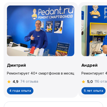
Дмитрий
Андрей
Ремонтирует 40+ смартфонов в месяц
Ремонтирует 
74 отзыва
116 от
4,9
5,0
4 года опыта
5 лет опыта