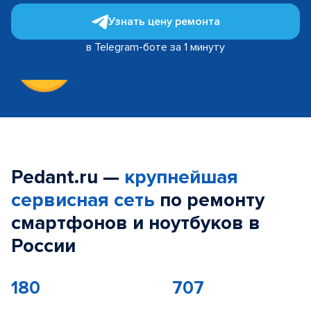
Узнать цену ремонта
в Telegram-боте за 1 минуту
Pedant.ru —
крупнейшая
сервисная сеть
по ремонту
смартфонов и ноутбуков в
России
180
707