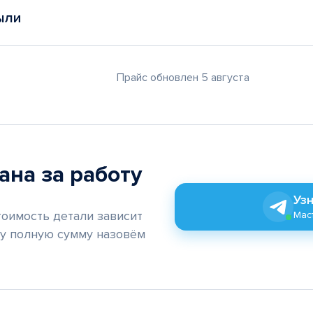
ыли
Прайс обновлен 5 августа
ана за работу
Узн
тоимость детали зависит
Маст
му полную сумму назовём