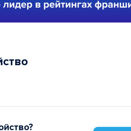
йство
ойство?