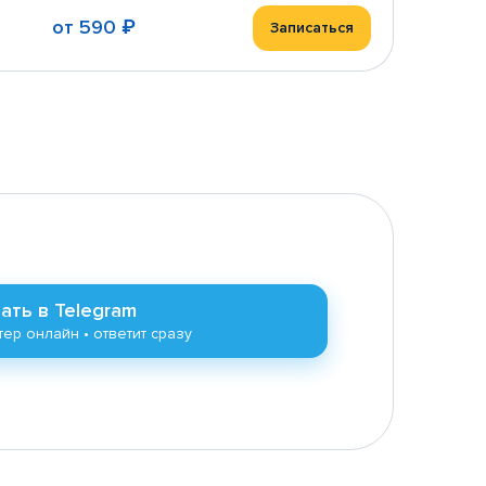
от
590 ₽
Записаться
ать в Telegram
ер онлайн • ответит сразу