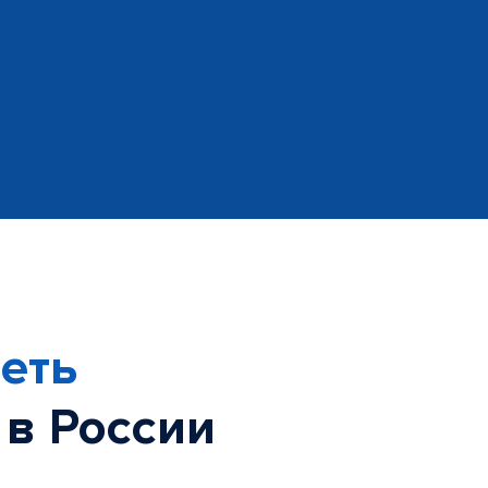
еть
 в России