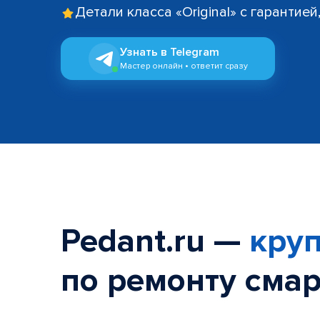
Детали класса «Original» с гарантие
Узнать в Telegram
Мастер онлайн • ответит сразу
Pedant.ru —
круп
по ремонту смар