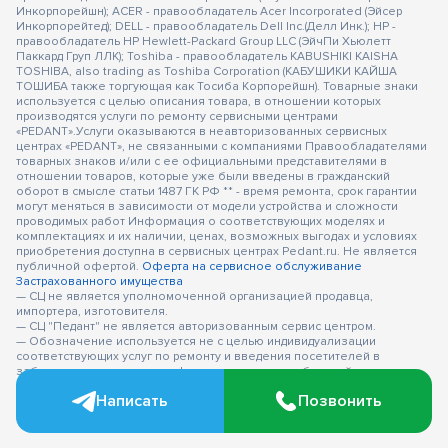
Инкорпорейшн); ACER - правообладатель Acer Incorporated (Эйсер
Инкорпорейтед); DELL - правообладатель Dell Inc.(Делл Инк.); HP -
правообладатель HP Hewlett-Packard Group LLC (ЭйчПи Хьюлетт
Паккард Груп ЛЛК); Toshiba - правообладатель KABUSHIKI KAISHA
TOSHIBA, also trading as Toshiba Corporation (КАБУШИКИ КАЙША
ТОШИБА также торгующая как Тосиба Корпорейшн). Товарные знаки
используется с целью описания товара, в отношении которых
производятся услуги по ремонту сервисными центрами
«PEDANT».Услуги оказываются в неавторизованных сервисных
центрах «PEDANT», не связанными с компаниями Правообладателями
товарных знаков и/или с ее официальными представителями в
отношении товаров, которые уже были введены в гражданский
оборот в смысле статьи 1487 ГК РФ ** - время ремонта, срок гарантии
могут меняться в зависимости от модели устройства и сложности
проводимых работ Информация о соответствующих моделях и
комплектациях и их наличии, ценах, возможных выгодах и условиях
приобретения доступна в сервисных центрах Pedant.ru. Не является
публичной офертой.
Оферта на сервисное обслуживание
Застрахованного имущества
— СЦ не является уполномоченной организацией продавца,
импортера, изготовителя.
— СЦ "Педант" не является авторизованным сервис центром.
— Обозначение используется не с целью индивидуализации
соответствующих услуг по ремонту и введения посетителей в
заблуждение, а с целью информирования потребителей о
предоставляемых услугах в отношении техники правообладателей.
Написать
Позвонить
Вся информация на сайте носит исключительно информационный
характер.