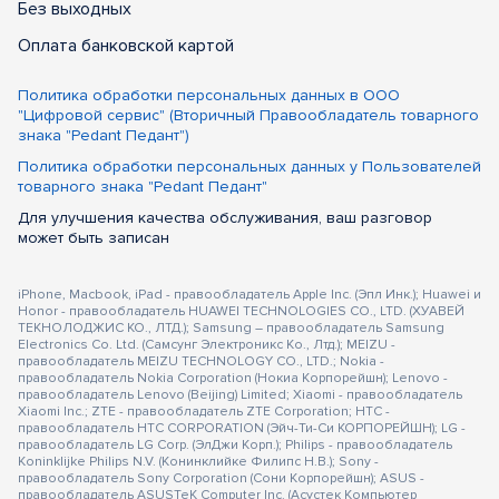
Без выходных
Оплата банковской картой
Политика обработки персональных данных в ООО
"Цифровой сервис" (Вторичный Правообладатель товарного
знака "Pedant Педант")
Политика обработки персональных данных у Пользователей
товарного знака "Pedant Педант"
Для улучшения качества обслуживания, ваш разговор
может быть записан
iPhone, Macbook, iPad - правообладатель Apple Inc. (Эпл Инк.); Huawei и
Honor - правообладатель HUAWEI TECHNOLOGIES CO., LTD. (ХУАВЕЙ
ТЕКНОЛОДЖИС КО., ЛТД.); Samsung – правообладатель Samsung
Electronics Co. Ltd. (Самсунг Электроникс Ко., Лтд.); MEIZU -
правообладатель MEIZU TECHNOLOGY CO., LTD.; Nokia -
правообладатель Nokia Corporation (Нокиа Корпорейшн); Lenovo -
правообладатель Lenovo (Beijing) Limited; Xiaomi - правообладатель
Xiaomi Inc.; ZTE - правообладатель ZTE Corporation; HTC -
правообладатель HTC CORPORATION (Эйч-Ти-Си КОРПОРЕЙШН); LG -
правообладатель LG Corp. (ЭлДжи Корп.); Philips - правообладатель
Koninklijke Philips N.V. (Конинклийке Филипс Н.В.); Sony -
правообладатель Sony Corporation (Сони Корпорейшн); ASUS -
правообладатель ASUSTeK Computer Inc. (Асустек Компьютер