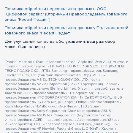
Политика обработки персональных данных в ООО
"Цифровой сервис" (Вторичный Правообладатель товарного
знака "Pedant Педант")
Политика обработки персональных данных у Пользователей
товарного знака "Pedant Педант"
Для улучшения качества обслуживания, ваш разговор
может быть записан
iPhone, Macbook, iPad - правообладатель Apple Inc. (Эпл Инк.); Huawei и
Honor - правообладатель HUAWEI TECHNOLOGIES CO., LTD. (ХУАВЕЙ
ТЕКНОЛОДЖИС КО., ЛТД.); Samsung – правообладатель Samsung
Electronics Co. Ltd. (Самсунг Электроникс Ко., Лтд.); MEIZU -
правообладатель MEIZU TECHNOLOGY CO., LTD.; Nokia -
правообладатель Nokia Corporation (Нокиа Корпорейшн); Lenovo -
правообладатель Lenovo (Beijing) Limited; Xiaomi - правообладатель
Xiaomi Inc.; ZTE - правообладатель ZTE Corporation; HTC -
правообладатель HTC CORPORATION (Эйч-Ти-Си КОРПОРЕЙШН); LG -
правообладатель LG Corp. (ЭлДжи Корп.); Philips - правообладатель
Koninklijke Philips N.V. (Конинклийке Филипс Н.В.); Sony -
правообладатель Sony Corporation (Сони Корпорейшн); ASUS -
правообладатель ASUSTeK Computer Inc. (Асустек Компьютер
Инкорпорейшн); ACER - правообладатель Acer Incorporated (Эйсер
Инкорпорейтед); DELL - правообладатель Dell Inc.(Делл Инк.); HP -
правообладатель HP Hewlett-Packard Group LLC (ЭйчПи Хьюлетт