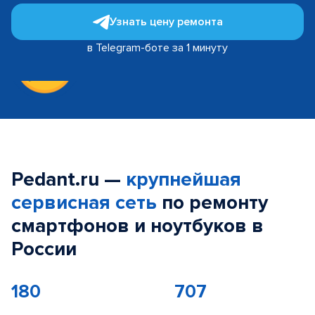
Узнать цену ремонта
в Telegram-боте за 1 минуту
Pedant.ru —
крупнейшая
сервисная сеть
по ремонту
смартфонов и ноутбуков в
России
180
707