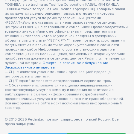
Паккард Груп ЛЛК); Toshiba - правообладатель KABUSHIKI KAISHA
TOSHIBA, also trading as Toshiba Corporation (КАБУШИКИ КАЙША
ТОШИБА также торгующая как Тосиба Корпорейшн). Товарные знаки
используется с целью описания товара, в отношении которых
производятся услуги по ремонту сервисными центрами
«PEDANT».Услуги оказываются в неавторизованных сервисных
центрах «PEDANT», не связанными с компаниями Правообладателями
товарных знаков и/или с ее официальными представителями в
отношении товаров, которые уже были введены в гражданский
оборот в смысле статьи 1487 ГК РФ ** - время ремонта, срок гарантии
могут меняться в зависимости от модели устройства и сложности
проводимых работ Информация о соответствующих моделях и
комплектациях и их наличии, ценах, возможных выгодах и условиях
приобретения доступна в сервисных центрах Pedant.ru. Не является
публичной офертой.
Оферта на сервисное обслуживание
Застрахованного имущества
— СЦ не является уполномоченной организацией продавца,
импортера, изготовителя.
— СЦ "Педант" не является авторизованным сервис центром.
— Обозначение используется не с целью индивидуализации
соответствующих услуг по ремонту и введения посетителей в
заблуждение, а с целью информирования потребителей о
предоставляемых услугах в отношении техники правообладателей.
Вся информация на сайте носит исключительно информационный
характер.
© 2010-2026 Pedant.ru - ремонт смартфонов по всей России. Все
права защищены.