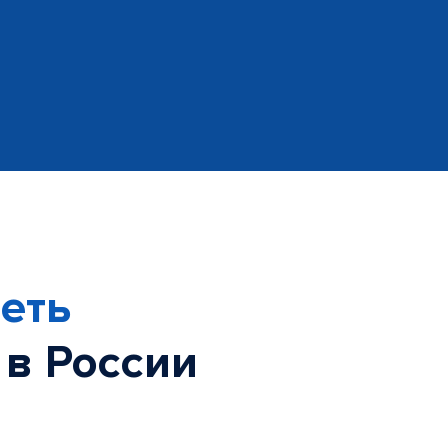
еть
 в России