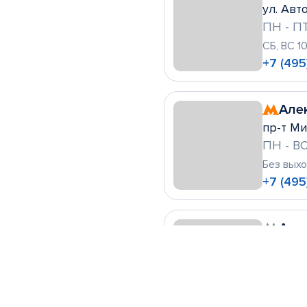
ул. Авто
ПН - ПТ
СБ, ВС 1
+7 (495
Але
пр-т Ми
ПН - ВС
Без вых
+7 (495
Алт
ул. Леск
ПН - ВС
Без вых
+7 (495)