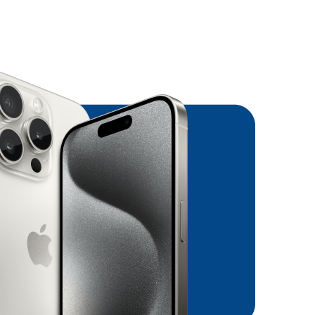
ньевская
кое шоссе, 5к4.
 09:00 - 21:00
:00 - 21:00
) 372-01-57
ино
кое шоссе, д. 143А
 10:00 - 21:00
одных
) 032-23-86
опорт
адский пр-т, д. 62