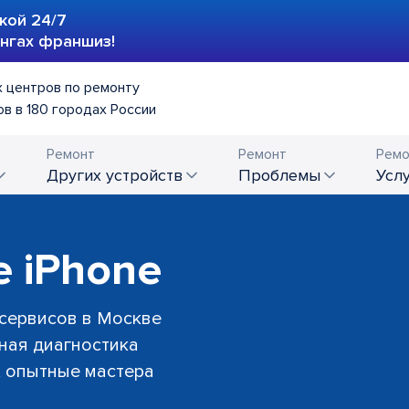
кой 24/7
ингах франшиз!
 центров по ремонту
в в 180 городах России
Ремонт
Ремонт
Ремо
других устройств
проблемы
усл
е iPhone
 сервисов в Москве
тная диагностика
й, опытные мастера