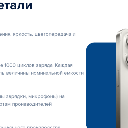
етали
Ами
Очаковс
ПН - ПТ
ения, яркость, цветопередача и
СБ, ВС 10
+7 (499
е 1000 циклов заряда. Каждая
Анн
ль величины номинальной емкости
Варшавс
ПН - ВС
Без вых
+7 (495
ы зарядки, микрофоны) на
ртам производителей
Аэр
Ленингр
гинального производства