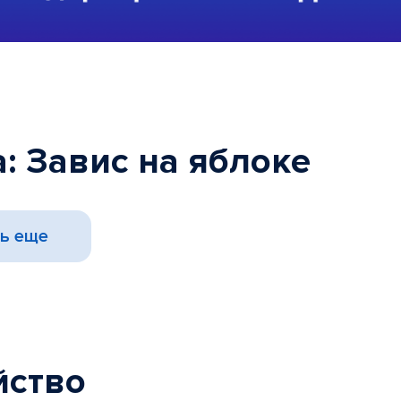
: Завис на яблоке
ь еще
йство