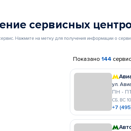
жение
сервисных центр
ервис. Нажмите на метку для получения информации о серви
Показано
144
сервис
Ави
ул. Ави
ПН - ПТ
СБ, ВС 1
+7 (495
Авт