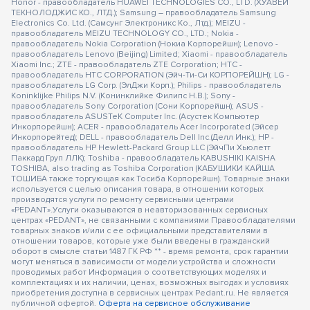
Honor - правообладатель HUAWEI TECHNOLOGIES CO., LTD. (ХУАВЕЙ
ТЕКНОЛОДЖИС КО., ЛТД.); Samsung – правообладатель Samsung
Electronics Co. Ltd. (Самсунг Электроникс Ко., Лтд.); MEIZU -
правообладатель MEIZU TECHNOLOGY CO., LTD.; Nokia -
правообладатель Nokia Corporation (Нокиа Корпорейшн); Lenovo -
правообладатель Lenovo (Beijing) Limited; Xiaomi - правообладатель
Xiaomi Inc.; ZTE - правообладатель ZTE Corporation; HTC -
правообладатель HTC CORPORATION (Эйч-Ти-Си КОРПОРЕЙШН); LG -
правообладатель LG Corp. (ЭлДжи Корп.); Philips - правообладатель
Koninklijke Philips N.V. (Конинклийке Филипс Н.В.); Sony -
правообладатель Sony Corporation (Сони Корпорейшн); ASUS -
правообладатель ASUSTeK Computer Inc. (Асустек Компьютер
Инкорпорейшн); ACER - правообладатель Acer Incorporated (Эйсер
Инкорпорейтед); DELL - правообладатель Dell Inc.(Делл Инк.); HP -
правообладатель HP Hewlett-Packard Group LLC (ЭйчПи Хьюлетт
Паккард Груп ЛЛК); Toshiba - правообладатель KABUSHIKI KAISHA
TOSHIBA, also trading as Toshiba Corporation (КАБУШИКИ КАЙША
ТОШИБА также торгующая как Тосиба Корпорейшн). Товарные знаки
используется с целью описания товара, в отношении которых
производятся услуги по ремонту сервисными центрами
«PEDANT».Услуги оказываются в неавторизованных сервисных
центрах «PEDANT», не связанными с компаниями Правообладателями
товарных знаков и/или с ее официальными представителями в
отношении товаров, которые уже были введены в гражданский
оборот в смысле статьи 1487 ГК РФ ** - время ремонта, срок гарантии
могут меняться в зависимости от модели устройства и сложности
проводимых работ Информация о соответствующих моделях и
комплектациях и их наличии, ценах, возможных выгодах и условиях
приобретения доступна в сервисных центрах Pedant.ru. Не является
публичной офертой.
Оферта на сервисное обслуживание