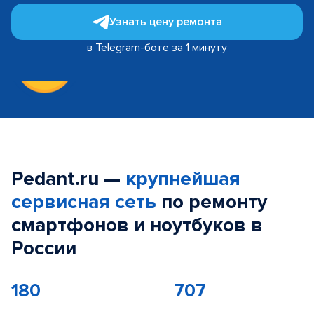
Узнать цену ремонта
в Telegram-боте за 1 минуту
Pedant.ru —
крупнейшая
сервисная сеть
по ремонту
смартфонов и ноутбуков в
России
180
707