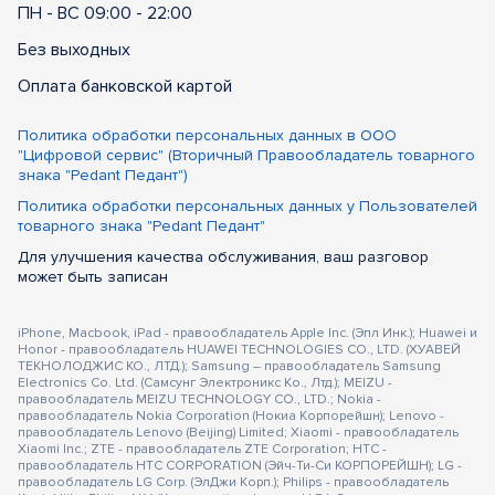
ПН - ВС 09:00 - 22:00
Без выходных
Оплата банковской картой
Политика обработки персональных данных в ООО
"Цифровой сервис" (Вторичный Правообладатель товарного
знака "Pedant Педант")
Политика обработки персональных данных у Пользователей
товарного знака "Pedant Педант"
Для улучшения качества обслуживания, ваш разговор
может быть записан
iPhone, Macbook, iPad - правообладатель Apple Inc. (Эпл Инк.); Huawei и
Honor - правообладатель HUAWEI TECHNOLOGIES CO., LTD. (ХУАВЕЙ
ТЕКНОЛОДЖИС КО., ЛТД.); Samsung – правообладатель Samsung
Electronics Co. Ltd. (Самсунг Электроникс Ко., Лтд.); MEIZU -
правообладатель MEIZU TECHNOLOGY CO., LTD.; Nokia -
правообладатель Nokia Corporation (Нокиа Корпорейшн); Lenovo -
правообладатель Lenovo (Beijing) Limited; Xiaomi - правообладатель
Xiaomi Inc.; ZTE - правообладатель ZTE Corporation; HTC -
правообладатель HTC CORPORATION (Эйч-Ти-Си КОРПОРЕЙШН); LG -
правообладатель LG Corp. (ЭлДжи Корп.); Philips - правообладатель