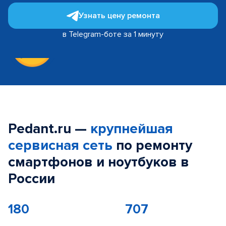
Узнать цену ремонта
в Telegram-боте за 1 минуту
Pedant.ru —
крупнейшая
сервисная сеть
по ремонту
смартфонов и ноутбуков в
России
180
707