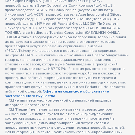
Koninklijke Philips N.V. (Конинклийке Филипс Н.В.); Sony -
правообладатель Sony Corporation (Сони Корпорейшн); ASUS -
правообладатель ASUSTeK Computer Inc. (Асустек Компьютер
Инкорпорейшн); ACER - правообладатель Acer Incorporated (Эйсер
Инкорпорейтед); DELL - правообладатель Dell Inc.(Делл Инк.); HP -
правообладатель HP Hewlett-Packard Group LLC (ЭйчПи Хьюлетт
Паккард Груп ЛЛК); Toshiba - правообладатель KABUSHIKI KAISHA
TOSHIBA, also trading as Toshiba Corporation (КАБУШИКИ КАЙША
ТОШИБА также торгующая как Тосиба Корпорейшн). Товарные знаки
используется с целью описания товара, в отношении которых
производятся услуги по ремонту сервисными центрами
«PEDANT».Услуги оказываются в неавторизованных сервисных
центрах «PEDANT», не связанными с компаниями Правообладателями
товарных знаков и/или с ее официальными представителями в
отношении товаров, которые уже были введены в гражданский
оборот в смысле статьи 1487 ГК РФ ** - время ремонта, срок гарантии
могут меняться в зависимости от модели устройства и сложности
проводимых работ Информация о соответствующих моделях и
комплектациях и их наличии, ценах, возможных выгодах и условиях
приобретения доступна в сервисных центрах Pedant.ru. Не является
публичной офертой.
Оферта на сервисное обслуживание
Застрахованного имущества
— СЦ не является уполномоченной организацией продавца,
импортера, изготовителя.
— СЦ "Педант" не является авторизованным сервис центром.
— Обозначение используется не с целью индивидуализации
соответствующих услуг по ремонту и введения посетителей в
заблуждение, а с целью информирования потребителей о
предоставляемых услугах в отношении техники правообладателей.
Вся информация на сайте носит исключительно информационный