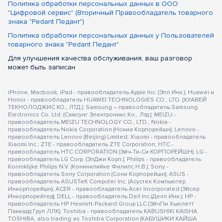
Политика обработки персональных данных в ООО
"Цифровой сервис" (Вторичный Правообладатель товарного
знака "Pedant Педант")
Политика обработки персональных данных у Пользователей
товарного знака "Pedant Педант"
Для улучшения качества обслуживания, ваш разговор
может быть записан
iPhone, Macbook, iPad - правообладатель Apple Inc. (Эпл Инк.); Huawei и
Honor - правообладатель HUAWEI TECHNOLOGIES CO., LTD. (ХУАВЕЙ
ТЕКНОЛОДЖИС КО., ЛТД.); Samsung – правообладатель Samsung
Electronics Co. Ltd. (Самсунг Электроникс Ко., Лтд.); MEIZU -
правообладатель MEIZU TECHNOLOGY CO., LTD.; Nokia -
правообладатель Nokia Corporation (Нокиа Корпорейшн); Lenovo -
правообладатель Lenovo (Beijing) Limited; Xiaomi - правообладатель
Xiaomi Inc.; ZTE - правообладатель ZTE Corporation; HTC -
правообладатель HTC CORPORATION (Эйч-Ти-Си КОРПОРЕЙШН); LG -
правообладатель LG Corp. (ЭлДжи Корп.); Philips - правообладатель
Koninklijke Philips N.V. (Конинклийке Филипс Н.В.); Sony -
правообладатель Sony Corporation (Сони Корпорейшн); ASUS -
правообладатель ASUSTeK Computer Inc. (Асустек Компьютер
Инкорпорейшн); ACER - правообладатель Acer Incorporated (Эйсер
Инкорпорейтед); DELL - правообладатель Dell Inc.(Делл Инк.); HP -
правообладатель HP Hewlett-Packard Group LLC (ЭйчПи Хьюлетт
Паккард Груп ЛЛК); Toshiba - правообладатель KABUSHIKI KAISHA
TOSHIBA, also trading as Toshiba Corporation (КАБУШИКИ КАЙША