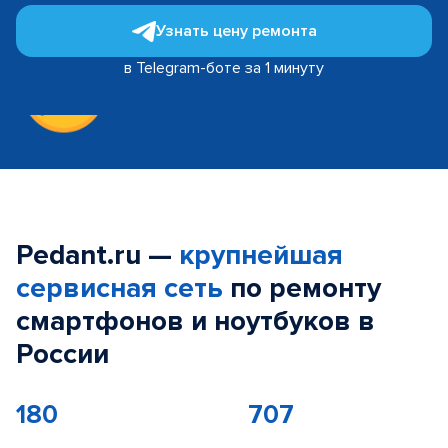
Узнать цену ремонта
в Telegram-боте за 1 минуту
Pedant.ru —
крупнейшая
сервисная сеть
по ремонту
смартфонов и ноутбуков в
России
180
707