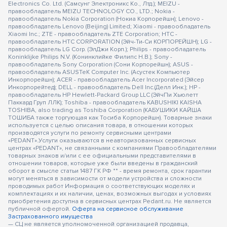
Electronics Co. Ltd. (Самсунг Электроникс Ко., Лтд.); MEIZU -
правообладатель MEIZU TECHNOLOGY CO., LTD.; Nokia -
правообладатель Nokia Corporation (Нокиа Корпорейшн); Lenovo -
правообладатель Lenovo (Beijing) Limited; Xiaomi - правообладатель
Xiaomi Inc.; ZTE - правообладатель ZTE Corporation; HTC -
правообладатель HTC CORPORATION (Эйч-Ти-Си КОРПОРЕЙШН); LG -
правообладатель LG Corp. (ЭлДжи Корп.); Philips - правообладатель
Koninklijke Philips N.V. (Конинклийке Филипс Н.В.); Sony -
правообладатель Sony Corporation (Сони Корпорейшн); ASUS -
правообладатель ASUSTeK Computer Inc. (Асустек Компьютер
Инкорпорейшн); ACER - правообладатель Acer Incorporated (Эйсер
Инкорпорейтед); DELL - правообладатель Dell Inc.(Делл Инк.); HP -
правообладатель HP Hewlett-Packard Group LLC (ЭйчПи Хьюлетт
Паккард Груп ЛЛК); Toshiba - правообладатель KABUSHIKI KAISHA
TOSHIBA, also trading as Toshiba Corporation (КАБУШИКИ КАЙША
ТОШИБА также торгующая как Тосиба Корпорейшн). Товарные знаки
используется с целью описания товара, в отношении которых
производятся услуги по ремонту сервисными центрами
«PEDANT».Услуги оказываются в неавторизованных сервисных
центрах «PEDANT», не связанными с компаниями Правообладателями
товарных знаков и/или с ее официальными представителями в
отношении товаров, которые уже были введены в гражданский
оборот в смысле статьи 1487 ГК РФ ** - время ремонта, срок гарантии
могут меняться в зависимости от модели устройства и сложности
проводимых работ Информация о соответствующих моделях и
комплектациях и их наличии, ценах, возможных выгодах и условиях
приобретения доступна в сервисных центрах Pedant.ru. Не является
публичной офертой.
Оферта на сервисное обслуживание
Застрахованного имущества
— СЦ не является уполномоченной организацией продавца,