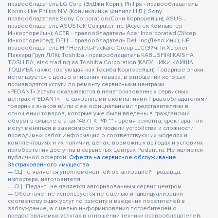
правообладатель LG Corp. (ЭлДжи Корп.); Philips - правообладатель
Koninklijke Philips N.V. (Конинклийке Филипс Н.В.); Sony -
правообладатель Sony Corporation (Сони Корпорейшн); ASUS -
правообладатель ASUSTeK Computer Inc. (Асустек Компьютер
Инкорпорейшн); ACER - правообладатель Acer Incorporated (Эйсер
Инкорпорейтед); DELL - правообладатель Dell Inc.(Делл Инк.); HP -
правообладатель HP Hewlett-Packard Group LLC (ЭйчПи Хьюлетт
Паккард Груп ЛЛК); Toshiba - правообладатель KABUSHIKI KAISHA
TOSHIBA, also trading as Toshiba Corporation (КАБУШИКИ КАЙША
ТОШИБА также торгующая как Тосиба Корпорейшн). Товарные знаки
используется с целью описания товара, в отношении которых
производятся услуги по ремонту сервисными центрами
«PEDANT».Услуги оказываются в неавторизованных сервисных
центрах «PEDANT», не связанными с компаниями Правообладателями
товарных знаков и/или с ее официальными представителями в
отношении товаров, которые уже были введены в гражданский
оборот в смысле статьи 1487 ГК РФ ** - время ремонта, срок гарантии
могут меняться в зависимости от модели устройства и сложности
проводимых работ Информация о соответствующих моделях и
комплектациях и их наличии, ценах, возможных выгодах и условиях
приобретения доступна в сервисных центрах Pedant.ru. Не является
публичной офертой.
Оферта на сервисное обслуживание
Застрахованного имущества
— СЦ не является уполномоченной организацией продавца,
импортера, изготовителя.
— СЦ "Педант" не является авторизованным сервис центром.
— Обозначение используется не с целью индивидуализации
соответствующих услуг по ремонту и введения посетителей в
заблуждение, а с целью информирования потребителей о
предоставляемых услугах в отношении техники правообладателей.