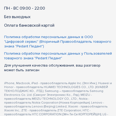
ПН - ВС 09:00 - 22:00
Без выходных
Оплата банковской картой
Политика обработки персональных данных в ООО
"Цифровой сервис" (Вторичный Правообладатель товарного
знака "Pedant Педант")
Политика обработки персональных данных у Пользователей
товарного знака "Pedant Педант"
Для улучшения качества обслуживания, ваш разговор
может быть записан
iPhone, Macbook, iPad - правообладатель Apple Inc. (Эпл Инк.); Huawei и
Honor - правообладатель HUAWEI TECHNOLOGIES CO., LTD. (ХУАВЕЙ
ТЕКНОЛОДЖИС КО., ЛТД.); Samsung – правообладатель Samsung
Electronics Co. Ltd. (Самсунг Электроникс Ко., Лтд.); MEIZU -
правообладатель MEIZU TECHNOLOGY CO., LTD.; Nokia -
правообладатель Nokia Corporation (Нокиа Корпорейшн); Lenovo -
правообладатель Lenovo (Beijing) Limited; Xiaomi - правообладатель
Xiaomi Inc.; ZTE - правообладатель ZTE Corporation; HTC -
правообладатель HTC CORPORATION (Эйч-Ти-Си КОРПОРЕЙШН); LG -