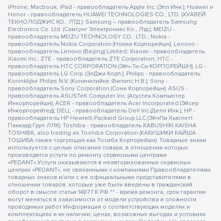
iPhone, Macbook, iPad - правообладатель Apple Inc. (Эпл Инк.); Huawei и
Honor - правообладатель HUAWEI TECHNOLOGIES CO., LTD. (ХУАВЕЙ
ТЕКНОЛОДЖИС КО., ЛТД.); Samsung – правообладатель Samsung
Electronics Co. Ltd. (Самсунг Электроникс Ко., Лтд.); MEIZU -
правообладатель MEIZU TECHNOLOGY CO., LTD.; Nokia -
правообладатель Nokia Corporation (Нокиа Корпорейшн); Lenovo -
правообладатель Lenovo (Beijing) Limited; Xiaomi - правообладатель
Xiaomi Inc.; ZTE - правообладатель ZTE Corporation; HTC -
правообладатель HTC CORPORATION (Эйч-Ти-Си КОРПОРЕЙШН); LG -
правообладатель LG Corp. (ЭлДжи Корп.); Philips - правообладатель
Koninklijke Philips N.V. (Конинклийке Филипс Н.В.); Sony -
правообладатель Sony Corporation (Сони Корпорейшн); ASUS -
правообладатель ASUSTeK Computer Inc. (Асустек Компьютер
Инкорпорейшн); ACER - правообладатель Acer Incorporated (Эйсер
Инкорпорейтед); DELL - правообладатель Dell Inc.(Делл Инк.); HP -
правообладатель HP Hewlett-Packard Group LLC (ЭйчПи Хьюлетт
Паккард Груп ЛЛК); Toshiba - правообладатель KABUSHIKI KAISHA
TOSHIBA, also trading as Toshiba Corporation (КАБУШИКИ КАЙША
ТОШИБА также торгующая как Тосиба Корпорейшн). Товарные знаки
используется с целью описания товара, в отношении которых
производятся услуги по ремонту сервисными центрами
«PEDANT».Услуги оказываются в неавторизованных сервисных
центрах «PEDANT», не связанными с компаниями Правообладателями
товарных знаков и/или с ее официальными представителями в
отношении товаров, которые уже были введены в гражданский
оборот в смысле статьи 1487 ГК РФ ** - время ремонта, срок гарантии
могут меняться в зависимости от модели устройства и сложности
проводимых работ Информация о соответствующих моделях и
комплектациях и их наличии, ценах, возможных выгодах и условиях