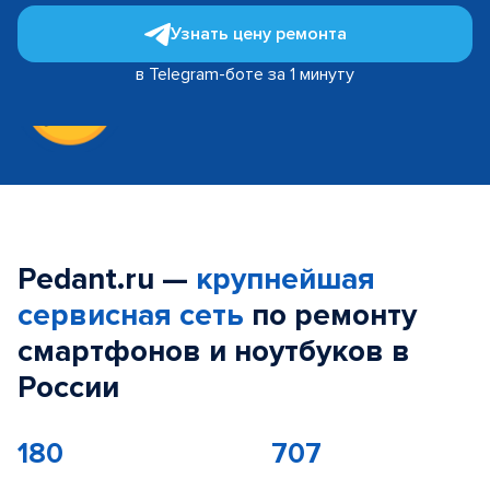
Узнать цену ремонта
в Telegram-боте за 1 минуту
Pedant.ru —
крупнейшая
сервисная сеть
по ремонту
смартфонов и ноутбуков в
России
180
707