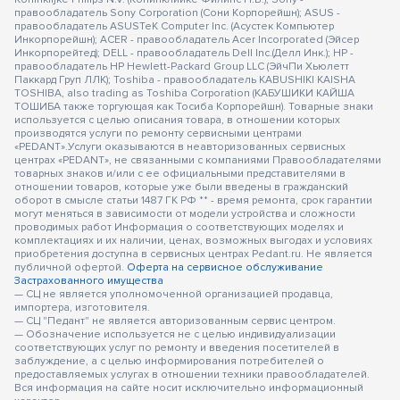
правообладатель Sony Corporation (Сони Корпорейшн); ASUS -
правообладатель ASUSTeK Computer Inc. (Асустек Компьютер
Инкорпорейшн); ACER - правообладатель Acer Incorporated (Эйсер
Инкорпорейтед); DELL - правообладатель Dell Inc.(Делл Инк.); HP -
правообладатель HP Hewlett-Packard Group LLC (ЭйчПи Хьюлетт
Паккард Груп ЛЛК); Toshiba - правообладатель KABUSHIKI KAISHA
TOSHIBA, also trading as Toshiba Corporation (КАБУШИКИ КАЙША
ТОШИБА также торгующая как Тосиба Корпорейшн). Товарные знаки
используется с целью описания товара, в отношении которых
производятся услуги по ремонту сервисными центрами
«PEDANT».Услуги оказываются в неавторизованных сервисных
центрах «PEDANT», не связанными с компаниями Правообладателями
товарных знаков и/или с ее официальными представителями в
отношении товаров, которые уже были введены в гражданский
оборот в смысле статьи 1487 ГК РФ ** - время ремонта, срок гарантии
могут меняться в зависимости от модели устройства и сложности
проводимых работ Информация о соответствующих моделях и
комплектациях и их наличии, ценах, возможных выгодах и условиях
приобретения доступна в сервисных центрах Pedant.ru. Не является
публичной офертой.
Оферта на сервисное обслуживание
Застрахованного имущества
— СЦ не является уполномоченной организацией продавца,
импортера, изготовителя.
— СЦ "Педант" не является авторизованным сервис центром.
— Обозначение используется не с целью индивидуализации
соответствующих услуг по ремонту и введения посетителей в
заблуждение, а с целью информирования потребителей о
предоставляемых услугах в отношении техники правообладателей.
Вся информация на сайте носит исключительно информационный