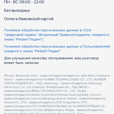
ПН - ВС 09:00 - 22:00
Без выходных
Оплата банковской картой
Политика обработки персональных данных в ООО
"Цифровой сервис" (Вторичный Правообладатель товарного
знака "Pedant Педант")
Политика обработки персональных данных у Пользователей
товарного знака "Pedant Педант"
Для улучшения качества обслуживания, ваш разговор
может быть записан
iPhone, Macbook, iPad - правообладатель Apple Inc. (Эпл Инк.); Huawei и
Honor - правообладатель HUAWEI TECHNOLOGIES CO., LTD. (ХУАВЕЙ
ТЕКНОЛОДЖИС КО., ЛТД.); Samsung – правообладатель Samsung
Electronics Co. Ltd. (Самсунг Электроникс Ко., Лтд.); MEIZU -
правообладатель MEIZU TECHNOLOGY CO., LTD.; Nokia -
правообладатель Nokia Corporation (Нокиа Корпорейшн); Lenovo -
правообладатель Lenovo (Beijing) Limited; Xiaomi - правообладатель
Xiaomi Inc.; ZTE - правообладатель ZTE Corporation; HTC -
правообладатель HTC CORPORATION (Эйч-Ти-Си КОРПОРЕЙШН); LG -
правообладатель LG Corp. (ЭлДжи Корп.); Philips - правообладатель
Koninklijke Philips N.V. (Конинклийке Филипс Н.В.); Sony -