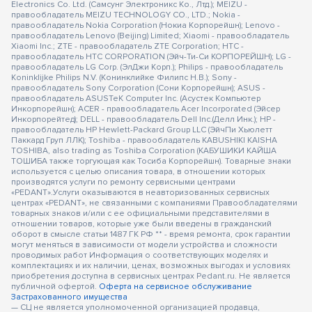
Electronics Co. Ltd. (Самсунг Электроникс Ко., Лтд.); MEIZU -
правообладатель MEIZU TECHNOLOGY CO., LTD.; Nokia -
правообладатель Nokia Corporation (Нокиа Корпорейшн); Lenovo -
правообладатель Lenovo (Beijing) Limited; Xiaomi - правообладатель
Xiaomi Inc.; ZTE - правообладатель ZTE Corporation; HTC -
правообладатель HTC CORPORATION (Эйч-Ти-Си КОРПОРЕЙШН); LG -
правообладатель LG Corp. (ЭлДжи Корп.); Philips - правообладатель
Koninklijke Philips N.V. (Конинклийке Филипс Н.В.); Sony -
правообладатель Sony Corporation (Сони Корпорейшн); ASUS -
правообладатель ASUSTeK Computer Inc. (Асустек Компьютер
Инкорпорейшн); ACER - правообладатель Acer Incorporated (Эйсер
Инкорпорейтед); DELL - правообладатель Dell Inc.(Делл Инк.); HP -
правообладатель HP Hewlett-Packard Group LLC (ЭйчПи Хьюлетт
Паккард Груп ЛЛК); Toshiba - правообладатель KABUSHIKI KAISHA
TOSHIBA, also trading as Toshiba Corporation (КАБУШИКИ КАЙША
ТОШИБА также торгующая как Тосиба Корпорейшн). Товарные знаки
используется с целью описания товара, в отношении которых
производятся услуги по ремонту сервисными центрами
«PEDANT».Услуги оказываются в неавторизованных сервисных
центрах «PEDANT», не связанными с компаниями Правообладателями
товарных знаков и/или с ее официальными представителями в
отношении товаров, которые уже были введены в гражданский
оборот в смысле статьи 1487 ГК РФ ** - время ремонта, срок гарантии
могут меняться в зависимости от модели устройства и сложности
проводимых работ Информация о соответствующих моделях и
комплектациях и их наличии, ценах, возможных выгодах и условиях
приобретения доступна в сервисных центрах Pedant.ru. Не является
публичной офертой.
Оферта на сервисное обслуживание
Застрахованного имущества
— СЦ не является уполномоченной организацией продавца,