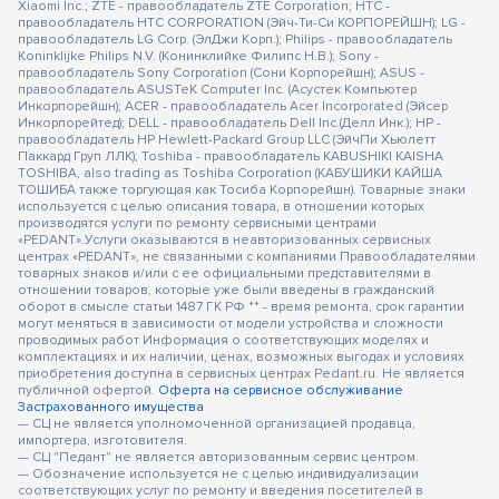
Xiaomi Inc.; ZTE - правообладатель ZTE Corporation; HTC -
правообладатель HTC CORPORATION (Эйч-Ти-Си КОРПОРЕЙШН); LG -
правообладатель LG Corp. (ЭлДжи Корп.); Philips - правообладатель
Koninklijke Philips N.V. (Конинклийке Филипс Н.В.); Sony -
правообладатель Sony Corporation (Сони Корпорейшн); ASUS -
правообладатель ASUSTeK Computer Inc. (Асустек Компьютер
Инкорпорейшн); ACER - правообладатель Acer Incorporated (Эйсер
Инкорпорейтед); DELL - правообладатель Dell Inc.(Делл Инк.); HP -
правообладатель HP Hewlett-Packard Group LLC (ЭйчПи Хьюлетт
Паккард Груп ЛЛК); Toshiba - правообладатель KABUSHIKI KAISHA
TOSHIBA, also trading as Toshiba Corporation (КАБУШИКИ КАЙША
ТОШИБА также торгующая как Тосиба Корпорейшн). Товарные знаки
используется с целью описания товара, в отношении которых
производятся услуги по ремонту сервисными центрами
«PEDANT».Услуги оказываются в неавторизованных сервисных
центрах «PEDANT», не связанными с компаниями Правообладателями
товарных знаков и/или с ее официальными представителями в
отношении товаров, которые уже были введены в гражданский
оборот в смысле статьи 1487 ГК РФ ** - время ремонта, срок гарантии
могут меняться в зависимости от модели устройства и сложности
проводимых работ Информация о соответствующих моделях и
комплектациях и их наличии, ценах, возможных выгодах и условиях
приобретения доступна в сервисных центрах Pedant.ru. Не является
публичной офертой.
Оферта на сервисное обслуживание
Застрахованного имущества
— СЦ не является уполномоченной организацией продавца,
импортера, изготовителя.
— СЦ "Педант" не является авторизованным сервис центром.
— Обозначение используется не с целью индивидуализации
соответствующих услуг по ремонту и введения посетителей в