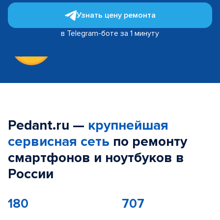
Узнать цену ремонта
в Telegram-боте за 1 минуту
Pedant.ru —
крупнейшая
сервисная сеть
по ремонту
смартфонов и ноутбуков в
России
180
707