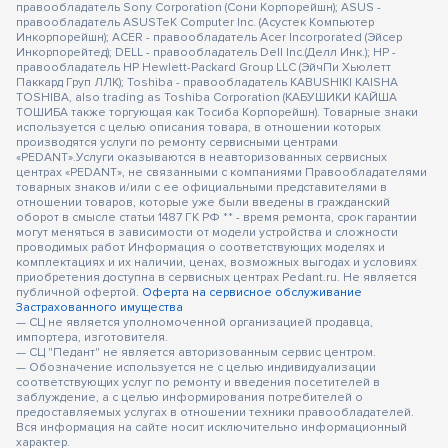
правообладатель Sony Corporation (Сони Корпорейшн); ASUS -
правообладатель ASUSTeK Computer Inc. (Асустек Компьютер
Инкорпорейшн); ACER - правообладатель Acer Incorporated (Эйсер
Инкорпорейтед); DELL - правообладатель Dell Inc.(Делл Инк.); HP -
правообладатель HP Hewlett-Packard Group LLC (ЭйчПи Хьюлетт
Паккард Груп ЛЛК); Toshiba - правообладатель KABUSHIKI KAISHA
TOSHIBA, also trading as Toshiba Corporation (КАБУШИКИ КАЙША
ТОШИБА также торгующая как Тосиба Корпорейшн). Товарные знаки
используется с целью описания товара, в отношении которых
производятся услуги по ремонту сервисными центрами
«PEDANT».Услуги оказываются в неавторизованных сервисных
центрах «PEDANT», не связанными с компаниями Правообладателями
товарных знаков и/или с ее официальными представителями в
отношении товаров, которые уже были введены в гражданский
оборот в смысле статьи 1487 ГК РФ ** - время ремонта, срок гарантии
могут меняться в зависимости от модели устройства и сложности
проводимых работ Информация о соответствующих моделях и
комплектациях и их наличии, ценах, возможных выгодах и условиях
приобретения доступна в сервисных центрах Pedant.ru. Не является
публичной офертой.
Оферта на сервисное обслуживание
Застрахованного имущества
— СЦ не является уполномоченной организацией продавца,
импортера, изготовителя.
— СЦ "Педант" не является авторизованным сервис центром.
— Обозначение используется не с целью индивидуализации
соответствующих услуг по ремонту и введения посетителей в
заблуждение, а с целью информирования потребителей о
предоставляемых услугах в отношении техники правообладателей.
Вся информация на сайте носит исключительно информационный
характер.