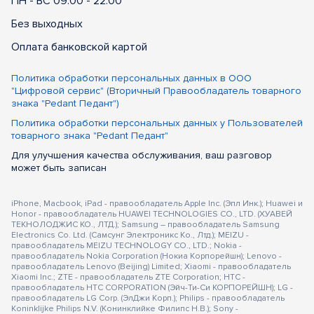
ПН - ВС 09:00 - 22:00
Без выходных
Оплата банковской картой
Политика обработки персональных данных в ООО
"Цифровой сервис" (Вторичный Правообладатель товарного
знака "Pedant Педант")
Политика обработки персональных данных у Пользователей
товарного знака "Pedant Педант"
Для улучшения качества обслуживания, ваш разговор
может быть записан
iPhone, Macbook, iPad - правообладатель Apple Inc. (Эпл Инк.); Huawei и
Honor - правообладатель HUAWEI TECHNOLOGIES CO., LTD. (ХУАВЕЙ
ТЕКНОЛОДЖИС КО., ЛТД.); Samsung – правообладатель Samsung
Electronics Co. Ltd. (Самсунг Электроникс Ко., Лтд.); MEIZU -
правообладатель MEIZU TECHNOLOGY CO., LTD.; Nokia -
правообладатель Nokia Corporation (Нокиа Корпорейшн); Lenovo -
правообладатель Lenovo (Beijing) Limited; Xiaomi - правообладатель
Xiaomi Inc.; ZTE - правообладатель ZTE Corporation; HTC -
правообладатель HTC CORPORATION (Эйч-Ти-Си КОРПОРЕЙШН); LG -
правообладатель LG Corp. (ЭлДжи Корп.); Philips - правообладатель
Koninklijke Philips N.V. (Конинклийке Филипс Н.В.); Sony -