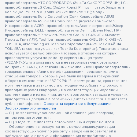
правообладатель HTC CORPORATION (Эйч-Ти-Си КОРПОРЕЙШН); LG -
правообладатель LG Corp. (ЭлДжи Корп.); Philips - правообладатель
Koninklijke Philips N.V. (Конинклийке Филипс Н.В.); Sony -
правообладатель Sony Corporation (Сони Корпорейшн); ASUS -
правообладатель ASUSTeK Computer Inc. (Асустек Компьютер
Инкорпорейшн); ACER - правообладатель Acer Incorporated (Эйсер
Инкорпорейтед); DELL - правообладатель Dell Inc.(Делл Инк.); HP -
правообладатель HP Hewlett-Packard Group LLC (ЭйчПи Хьюлетт
Паккард Груп ЛЛК); Toshiba - правообладатель KABUSHIKI KAISHA
TOSHIBA, also trading as Toshiba Corporation (КАБУШИКИ КАЙША
ТОШИБА также торгующая как Тосиба Корпорейшн). Товарные знаки
используется с целью описания товара, в отношении которых
производятся услуги по ремонту сервисными центрами
«PEDANT».Услуги оказываются в неавторизованных сервисных
центрах «PEDANT», не связанными с компаниями Правообладателями
товарных знаков и/или с ее официальными представителями в
отношении товаров, которые уже были введены в гражданский
оборот в смысле статьи 1487 ГК РФ ** - время ремонта, срок гарантии
могут меняться в зависимости от модели устройства и сложности
проводимых работ Информация о соответствующих моделях и
комплектациях и их наличии, ценах, возможных выгодах и условиях
приобретения доступна в сервисных центрах Pedant.ru. Не является
публичной офертой.
Оферта на сервисное обслуживание
Застрахованного имущества
— СЦ не является уполномоченной организацией продавца,
импортера, изготовителя.
— СЦ "Педант" не является авторизованным сервис центром.
— Обозначение используется не с целью индивидуализации
соответствующих услуг по ремонту и введения посетителей в
заблуждение, а с целью информирования потребителей о