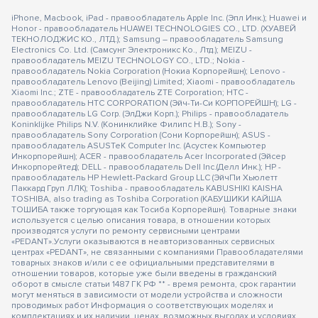
iPhone, Macbook, iPad - правообладатель Apple Inc. (Эпл Инк.); Huawei и
Honor - правообладатель HUAWEI TECHNOLOGIES CO., LTD. (ХУАВЕЙ
ТЕКНОЛОДЖИС КО., ЛТД.); Samsung – правообладатель Samsung
Electronics Co. Ltd. (Самсунг Электроникс Ко., Лтд.); MEIZU -
правообладатель MEIZU TECHNOLOGY CO., LTD.; Nokia -
правообладатель Nokia Corporation (Нокиа Корпорейшн); Lenovo -
правообладатель Lenovo (Beijing) Limited; Xiaomi - правообладатель
Xiaomi Inc.; ZTE - правообладатель ZTE Corporation; HTC -
правообладатель HTC CORPORATION (Эйч-Ти-Си КОРПОРЕЙШН); LG -
правообладатель LG Corp. (ЭлДжи Корп.); Philips - правообладатель
Koninklijke Philips N.V. (Конинклийке Филипс Н.В.); Sony -
правообладатель Sony Corporation (Сони Корпорейшн); ASUS -
правообладатель ASUSTeK Computer Inc. (Асустек Компьютер
Инкорпорейшн); ACER - правообладатель Acer Incorporated (Эйсер
Инкорпорейтед); DELL - правообладатель Dell Inc.(Делл Инк.); HP -
правообладатель HP Hewlett-Packard Group LLC (ЭйчПи Хьюлетт
Паккард Груп ЛЛК); Toshiba - правообладатель KABUSHIKI KAISHA
TOSHIBA, also trading as Toshiba Corporation (КАБУШИКИ КАЙША
ТОШИБА также торгующая как Тосиба Корпорейшн). Товарные знаки
используется с целью описания товара, в отношении которых
производятся услуги по ремонту сервисными центрами
«PEDANT».Услуги оказываются в неавторизованных сервисных
центрах «PEDANT», не связанными с компаниями Правообладателями
товарных знаков и/или с ее официальными представителями в
отношении товаров, которые уже были введены в гражданский
оборот в смысле статьи 1487 ГК РФ ** - время ремонта, срок гарантии
могут меняться в зависимости от модели устройства и сложности
проводимых работ Информация о соответствующих моделях и
комплектациях и их наличии, ценах, возможных выгодах и условиях